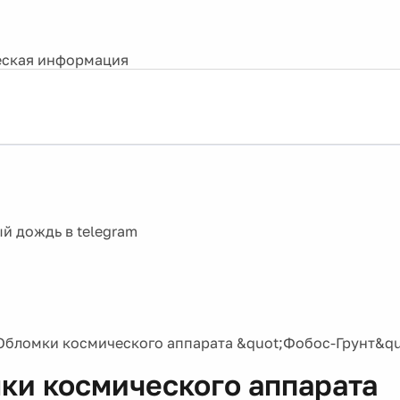
ская информация
Обломки космического аппарата &quot;Фобос-Грунт&quo
ки космического аппарата