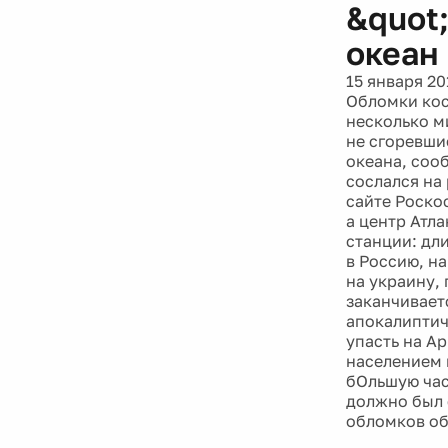
&quot
океан
15 января 20
Обломки кос
несколько м
не сгоревши
океана, соо
сослался на
сайте Роскос
а центр Атл
станции: дл
в Россию, на
на украину,
заканчивает
апокалиптич
упасть на Ар
населением 
бОльшую час
должно был 
обломков об