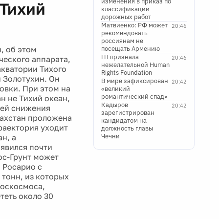
изменения в приказ по
 Тихий
классификации
дорожных работ
Матвиенко: РФ может
20:46
рекомендовать
россиянам не
, об этом
посещать Армению
ГП признала
еского аппарата,
20:46
нежелательной Human
акватории Тихого
Rights Foundation
 Золотухин. Он
В мире зафиксирован
20:42
овки. При этом на
«великий
романтический спад»
н не Тихий океан,
Кадыров
20:42
ией снижения
зарегистрирован
захстан проложена
кандидатом на
траектория уходит
должность главы
Чечни
н, а
оявился почти
ос-Грунт может
а Росарио с
 тонн, из которых
Роскосмоса,
теть около 30