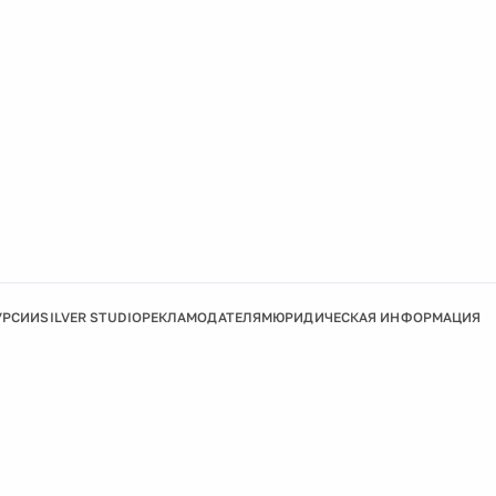
УРСИИ
SILVER STUDIO
РЕКЛАМОДАТЕЛЯМ
ЮРИДИЧЕСКАЯ ИНФОРМАЦИЯ