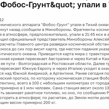
;Фобос-Грунт&quot; упали в
12
мического аппарата "Фобос-Грунт" упали в Тихий океан
инут назад сообщили в Минобороны. Фрагменты космич
е в атмосфере, предположительно, упали в 21:45 мск в 
бщил официальный представитель Минобороны Алексей
 расчеты Главного центра разведки космической обстан
моса до сих пор висит карта, где местом падения указа
антического океана. Приводится карта мира с траектор
инная кривая пересекает Австралию и через Китай и Ка
 ее пути - Волгоградская и Ростовская области. Далее 
 пересекает Южную Европу и через Италию уходит в океа
ся над Южной Америкой, в Аргентине. Ранее сегодня п
еский прогноз, по которому космическая станция Фоб
гентину, всего в 100 с небольшим километрах от город
примерно в 1 млн человек. Сама станция весит около 13
ть занимает ракетное топливо, но оно, по сообщению 
сгореть в атмосфере; по расчетам, до Земли могли доле
щим весом примерно 200 кг.