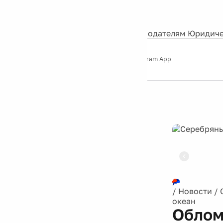
События
Контакты
О нас
Экскурсии
Silver Studio
Рекламодателям
Юридиче
Слушайте
App Store
Google Play
Telegram App
Серебряный
дождь
12+
Реклама
/
Новости
/
океан
Облом