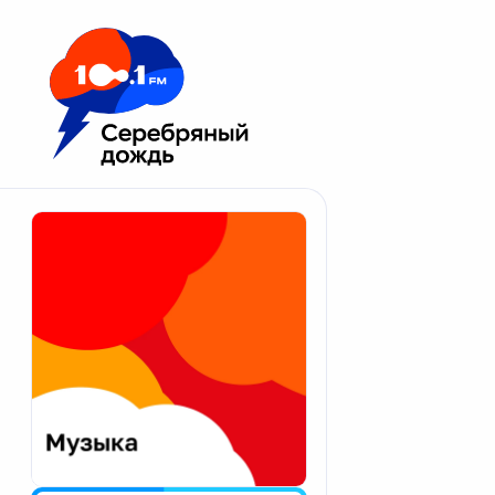
Москва 100.1 FM
Апатиты
Астрахань
Волгоград
Вологда
Екатеринбург
Иваново
Казань
Калининград
Калуга