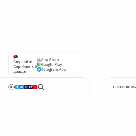
App Store
Слушайте
Google Play
Серебряный
Telegram App
дождь
О НАС
ЭКСК
12+