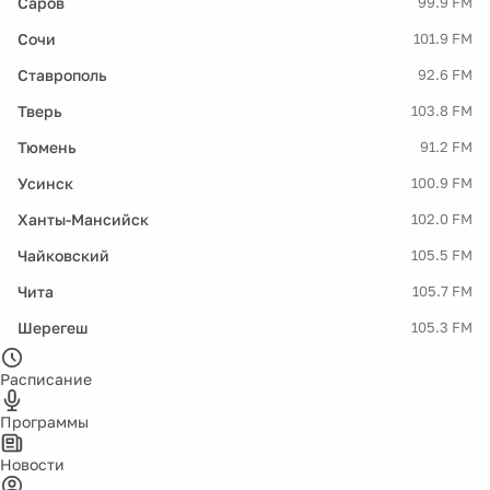
Саров
99.9 FM
Сочи
101.9 FM
Ставрополь
92.6 FM
Тверь
103.8 FM
Тюмень
91.2 FM
Усинск
100.9 FM
Ханты-Мансийск
102.0 FM
Чайковский
105.5 FM
Чита
105.7 FM
Шерегеш
105.3 FM
Расписание
Программы
Новости