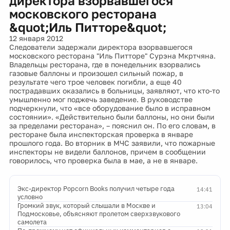
директора взорвавшегося
московского ресторана
&quot;Иль Питторе&quot;
12 января 2012
Следователи задержали директора взорвавшегося
московского ресторана "Иль Питторе" Сурэна Мкртчяна.
Владельцы ресторана, где в понедельник взорвались
газовые баллоны и произошел сильный пожар, в
результате чего трое человек погибли, а еще 40
пострадавших оказались в больницы, заявляют, что кто-то
умышленно мог поджечь заведение. В руководстве
подчеркнули, что «все оборудование было в исправном
состоянии». «Действительно были баллоны, но они были
за пределами ресторана», – пояснил он. По его словам, в
ресторане была инспекторская проверка в январе
прошлого года. Во вторник в МЧС заявили, что пожарные
инспекторы не видели баллонов, причем в сообщении
говорилось, что проверка была в мае, а не в январе.
Экс-директор Popcorn Books получил четыре года
14:41
условно
Громкий звук, который слышали в Москве и
13:04
Подмосковье, объясняют пролетом сверхзвукового
самолета