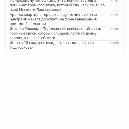
По-прежнему нет официальных комментариев о
12:31
причинах громкого звука, который слышали почти по
всей Москве и Подмосковью
Аренда квартир в городах с крупными научными
12:31
центрами начала дорожать на фоне завершения
приемной кампании
Жители Москвы и Подмосковья сообщают об очень
12:08
громком звуке, который слышали почти по всему
городу, а также в области
Жара в 35 градусов ожидается сегодня на востоке
12:08
Подмосковья