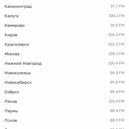
Калининград
97.7 FM
Калуга
106.1 FM
Кемерово
91.5 FM
Киров
104.3 FM
Красноярск
102.2 FM
Москва
100.1 FM
Нижний Новгород
100.4 FM
Новокузнецк
96.9 FM
Новосибирск
96.6 FM
Озёрск
95.4 FM
Пенза
101.4 FM
Пермь
98.9 FM
Псков
88.3 FM