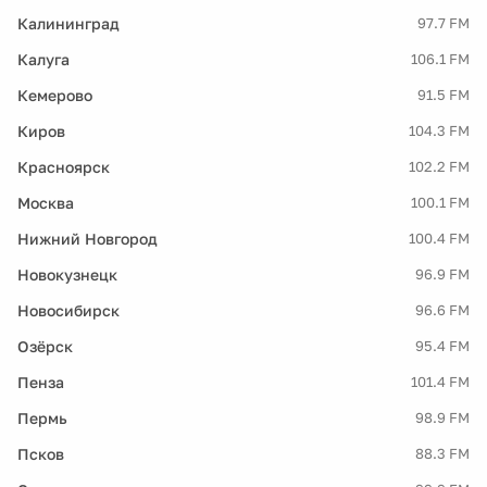
Калининград
97.7 FM
Калуга
106.1 FM
Кемерово
91.5 FM
Киров
104.3 FM
Красноярск
102.2 FM
Москва
100.1 FM
Нижний Новгород
100.4 FM
Новокузнецк
96.9 FM
Новосибирск
96.6 FM
Озёрск
95.4 FM
Пенза
101.4 FM
Пермь
98.9 FM
Псков
88.3 FM