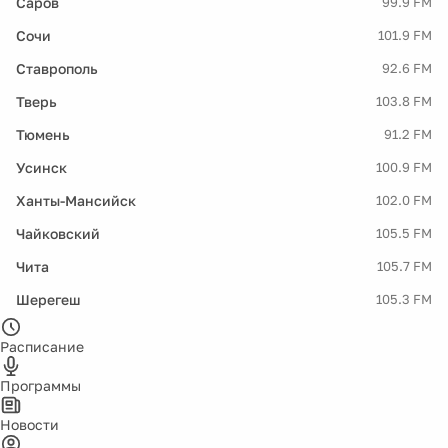
Саров
99.9 FM
Сочи
101.9 FM
Ставрополь
92.6 FM
Тверь
103.8 FM
Тюмень
91.2 FM
Усинск
100.9 FM
Ханты-Мансийск
102.0 FM
Чайковский
105.5 FM
Чита
105.7 FM
Шерегеш
105.3 FM
Расписание
Программы
Новости