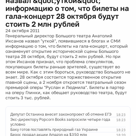
назвал &quot;уткой&quot;
информацию о том, что билеты на
гала-концерт 28 октября будут
стоить 2 млн рублей
24 октября 2011
Генеральный директор Большого театра Анатолий
Иксанов назвал "уткой", появившиеся в блогах и СМИ
информацию о том, что билеты на гала-концерт, который
ознаменует открытие исторической сцены Большого
театра 28 октября, будут стоить 2 млн рублей. Но при
этом Иксанов признал, что проблема спекулянтов,
покупающих билеты раньше зрителей, существует во
всем мире. Как с этим бороться, руководство Большого не
знает. 28 октября состоится торжественное открытие
главной сцены, а 2 ноября откроется театральный сезон
премьерой оперы "Руслан и Людмила". Билеты в партер
на оперу Глинки, как обещает руководство театра, будут
стоить 3 тыс. рублей.
Депутат Останина внесет законопроект об отмене ЕГЭ
18:23
Экс-директору Popcorn Books запросили четыре года
18:23
условно
Баку готов поставлять природный газ Украине
18:23
Безос продал акции Amazon на $350 млн
18:20