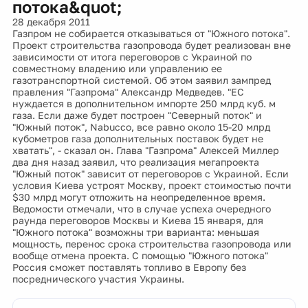
потока&quot;
28 декабря 2011
Газпром не собирается отказываться от "Южного потока".
Проект строительства газопровода будет реализован вне
зависимости от итога переговоров с Украиной по
совместному владению или управлению ее
газотранспортной системой. Об этом заявил зампред
правления "Газпрома" Александр Медведев. "ЕС
нуждается в дополнительном импорте 250 млрд куб. м
газа. Если даже будет построен "Северный поток" и
"Южный поток", Nabucco, все равно около 15-20 млрд
кубометров газа дополнительных поставок будет не
хватать", - сказал он. Глава "Газпрома" Алексей Миллер
два дня назад заявил, что реализация мегапроекта
"Южный поток" зависит от переговоров с Украиной. Если
условия Киева устроят Москву, проект стоимостью почти
$30 млрд могут отложить на неопределенное время.
Ведомости отмечали, что в случае успеха очередного
раунда переговоров Москвы и Киева 15 января, для
"Южного потока" возможны три варианта: меньшая
мощность, перенос срока строительства газопровода или
вообще отмена проекта. С помощью "Южного потока"
Россия сможет поставлять топливо в Европу без
посреднического участия Украины.