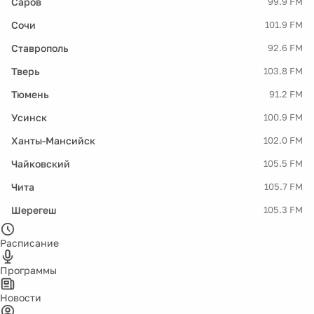
Саров
99.9 FM
Сочи
101.9 FM
Ставрополь
92.6 FM
Тверь
103.8 FM
Тюмень
91.2 FM
Усинск
100.9 FM
Ханты-Мансийск
102.0 FM
Чайковский
105.5 FM
Чита
105.7 FM
Шерегеш
105.3 FM
Расписание
Программы
Новости