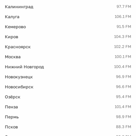
Калининград
97.7 FM
Калуга
106.1 FM
Кемерово
91.5 FM
Киров
104.3 FM
Красноярск
102.2 FM
Москва
100.1 FM
Нижний Новгород
100.4 FM
Новокузнецк
96.9 FM
Новосибирск
96.6 FM
Озёрск
95.4 FM
Пенза
101.4 FM
Пермь
98.9 FM
Псков
88.3 FM