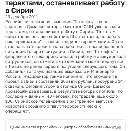
терактами, останавливает работу
в Сирии
23 декабря 2011
Российская нефтяная компания "Татнефть" в день
взрывов в Дамаске, которые местные СМИ уже назвали
терактами, останавливает работу в Сирии. "Пока там
приостановлены все действия. Штат остался, но работу
пока прекратили", - заявил гендиректор компании. Он не
стал называть сроки начала работ из-за неопределенной
ситуации. Говоря о ситуации в Ливии, где "Татнефть" в
феврале этого года приостановила работу и эвакуировала
сотрудников, он отметил, что компания может вернуться
в Ливию не ранее первого полугодия следующего года. Он
добавил, что такую позицию высказало и Минэнерго
России. Гендиректор также напомнил, что вложения в
проект в Ливии составили 265 млн рублей, пробурено 14
скважин. Сегодня утром в столице Сирии Дамаске
произошли два взрыва, в результате которых погибли, по
последним данным, 40 человек, пострадали еще около
100. Сирийское телевидение в экстренном выпуске
новостей сообщило о "двух террористических
операциях".
Цены на места в российских центрах обработки данных
07:08