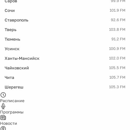
Саров
99.9 FM
Сочи
101.9 FM
Ставрополь
92.6 FM
Тверь
103.8 FM
Тюмень
91.2 FM
Усинск
100.9 FM
Ханты-Мансийск
102.0 FM
Чайковский
105.5 FM
Чита
105.7 FM
Шерегеш
105.3 FM
Расписание
Программы
Новости