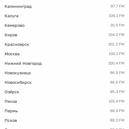
Калининград
97.7 FM
Калуга
106.1 FM
Кемерово
91.5 FM
Киров
104.3 FM
Красноярск
102.2 FM
Москва
100.1 FM
Нижний Новгород
100.4 FM
Новокузнецк
96.9 FM
Новосибирск
96.6 FM
Озёрск
95.4 FM
Пенза
101.4 FM
Пермь
98.9 FM
Псков
88.3 FM