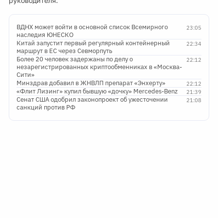
руководителя.
ВДНХ может войти в основной список Всемирного
23:05
наследия ЮНЕСКО
Китай запустит первый регулярный контейнерный
22:34
маршрут в ЕС через Севморпуть
Более 20 человек задержаны по делу о
22:12
незарегистрированных криптообменниках в «Москва-
Сити»
Минздрав добавил в ЖНВЛП препарат «Энхерту»
22:12
«Флит Лизинг» купил бывшую «дочку» Mercedes-Benz
21:39
Сенат США одобрил законопроект об ужесточении
21:08
санкций против РФ