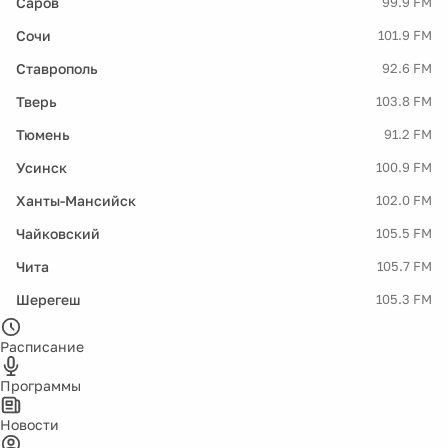
Саров
99.9 FM
Сочи
101.9 FM
Ставрополь
92.6 FM
Тверь
103.8 FM
Тюмень
91.2 FM
Усинск
100.9 FM
Ханты-Мансийск
102.0 FM
Чайковский
105.5 FM
Чита
105.7 FM
Шерегеш
105.3 FM
Расписание
Программы
Новости