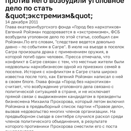
против него возбудили уголовное
дело по стать
&quot;экстремизм&quot;
14 декабря 2011
Глава екатеринбургского фонда «Город без наркотиков»
Евгений Ройзман подозревается в «экстремизме», ФСБ
возбудила уголовное дело по этой статье, сообщил сам
Ройзман.По его словам, "следствие ведется довольно
давно – по событиям в Сагре". В июле на въезде в поселок
Сагра произошла драка с применением оружия, в
которой погиб один человек. Пресса отмечала, что
конфликт в Сагре связан с тем, что местные жители были
недовольны наркобизнесом одной из приезжих семей в
поселке. История с конфликтом в Сагре стала широко
известна после того, как Евгений Ройзман написал о ней
в своем блоге. Глава фонда «Город без наркотиков»
считает, что возбуждение уголовного дела связано с
политической ситуацией в стране, и не исключает
прямой связи с выдвижением кандидатом в президенты
бизнесмена Михаила Прохорова, который летом включил
Ройзмана в предвыборный список партии «Правое дело»,
вызвав недовольство многих членов организации. На
предвыборном съезде в сентябре случился раскол среди
членов политического объединения, в результате
которого противники Прохорова сместили его с поста