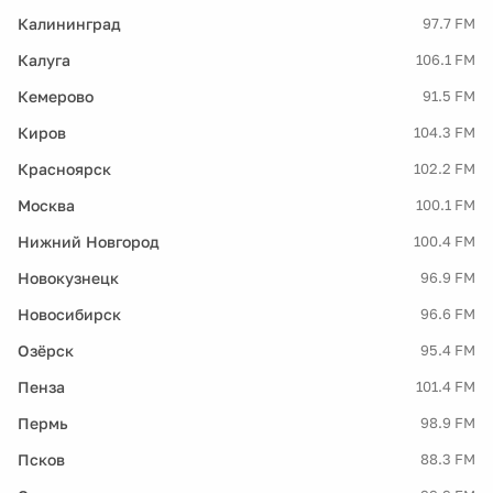
Калининград
97.7 FM
Калуга
106.1 FM
Кемерово
91.5 FM
Киров
104.3 FM
Красноярск
102.2 FM
Москва
100.1 FM
Нижний Новгород
100.4 FM
Новокузнецк
96.9 FM
Новосибирск
96.6 FM
Озёрск
95.4 FM
Пенза
101.4 FM
Пермь
98.9 FM
Псков
88.3 FM