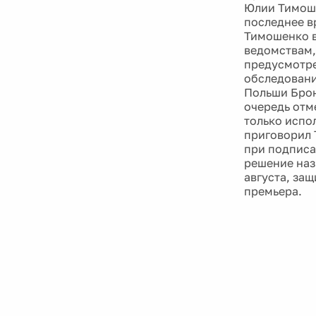
Юлии Тимоше
последнее в
Тимошенко в
ведомствам,
предусмотре
обследовани
Польши Брон
очередь отм
только испо
приговорил 
при подписан
решение наз
августа, за
премьера.