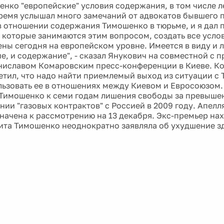
нко "европейские" условия содержания, в том числе ле
ремя услышал много замечаний от адвокатов бывшего 
 отношении содержания Тимошенко в тюрьме, и я дал 
 которые занимаются этим вопросом, создать все усло
ны сегодня на европейском уровне. Имеется в виду и л
е, и содержание", - сказал Янукович на совместной с 
иславом Комаровским пресс-конференции в Киеве. Ко
етил, что надо найти приемлемый выход из ситуации с 
льзовать ее в отношениях между Киевом и Евросоюзом. 
Тимошенко к семи годам лишения свободы за превыше
ии "газовых контрактов" с Россией в 2009 году. Апелл
начена к рассмотрению на 13 декабря. Экс-премьер нах
щита Тимошенко неоднократно заявляла об ухудшение з