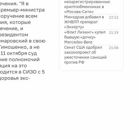
незарегистрированных
чения. "Я в
криптообменниках в
премьер-министра
«Москва-Сити»
поручение всем
Минздрав добавил в
22:12
вия, которые
ЖНВЛП препарат
«Энхерту»
ечение, и
«Флит Лизинг» купил
21:39
президентом
бывшую «дочку»
маровский в свою
Mercedes-Benz
Тимошенко, а не
Сенат США одобрил
21:08
законопроект об
11 октября суд
ужесточении санкций
ние полномочий
против РФ
яция на это
одится в СИЗО с 5
доровья экс-