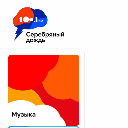
Москва 100.1 FM
Апатиты
Астрахань
Волгоград
Вологда
Екатеринбург
Иваново
Казань
Калининград
Калуга