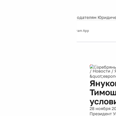
События
Контакты
О нас
Экскурсии
Silver Studio
Рекламодателям
Юридиче
Слушайте
App Store
Google Play
Telegram App
Серебряный
дождь
12+
/
Новости
/
&quot;европ
Януко
Тимош
услов
28 ноября 2
Президент У