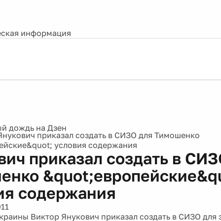
ская информация
Янукович приказал создать в СИЗО для Тимошенко
ейские&quot; условия содержания
вич приказал создать в СИЗ
енко &quot;европейские&qu
ия содержания
011
краины Виктор Янукович приказал создать в СИЗО для 