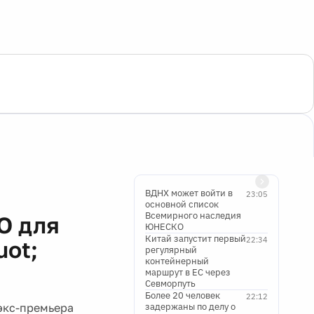
ВДНХ может войти в
23:05
основной список
Всемирного наследия
О для
ЮНЕСКО
Китай запустит первый
22:34
ot;
регулярный
контейнерный
маршрут в ЕС через
Севморпуть
Более 20 человек
22:12
экс-премьера
задержаны по делу о