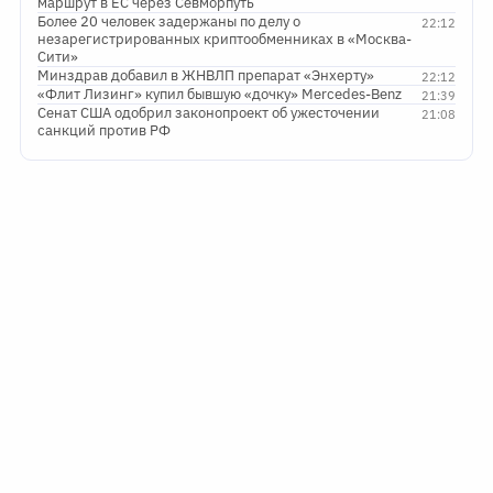
маршрут в ЕС через Севморпуть
Более 20 человек задержаны по делу о
22:12
незарегистрированных криптообменниках в «Москва-
Сити»
Минздрав добавил в ЖНВЛП препарат «Энхерту»
22:12
«Флит Лизинг» купил бывшую «дочку» Mercedes-Benz
21:39
Сенат США одобрил законопроект об ужесточении
21:08
санкций против РФ