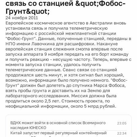
связь со станцией &quot;Фобос-
Грунт&quot;
24 ноября 2011
Европейское космическое агентство в Австралии вновь
установила связь и получила телеметрическую
информацию с российской межпланетной станции
"Фобос-Грунт". Данные, полученные станцией, переданы в
НПО имени Лавочкина для расшифровки. Накануне
европейская станция слежения смогла впервые после
запуска аппарата 9 ноября передать на его борт команду
и получить реакцию - несущую частоту. Теперь, впервые с
момента запуска станции, удалось получить
телеметрические данные. Сеанс связи со станцией
продолжался шесть минут, и хотя сигнал был хороший,
возможно, информации было получено немного. "Фобос-
Грунт" должен был долететь до спутника Марса Фобоса,
взять пробы грунта и доставить их на Землю для
лабораторного исследования. Миссия должна была
продлиться около 2,5 лет. Стоимость проекта, по
неофициальной информации, около 5 млрд рублей.
ВДНХ может войти в основной список Всемирного
23:05
наследия ЮНЕСКО
Китай запустит первый регулярный контейнерный
22:34