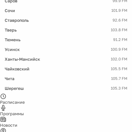
Саров
99.9 FM
Сочи
101.9 FM
Ставрополь
92.6 FM
Тверь
103.8 FM
Тюмень
91.2 FM
Усинск
100.9 FM
Ханты-Мансийск
102.0 FM
Чайковский
105.5 FM
Чита
105.7 FM
Шерегеш
105.3 FM
Расписание
Программы
Новости