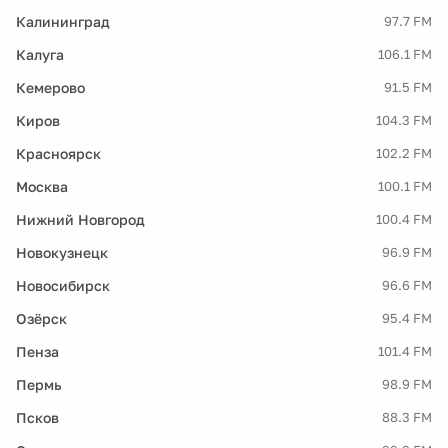
Калининград
97.7 FM
Калуга
106.1 FM
Кемерово
91.5 FM
Киров
104.3 FM
Красноярск
102.2 FM
Москва
100.1 FM
Нижний Новгород
100.4 FM
Новокузнецк
96.9 FM
Новосибирск
96.6 FM
Озёрск
95.4 FM
Пенза
101.4 FM
Пермь
98.9 FM
Псков
88.3 FM