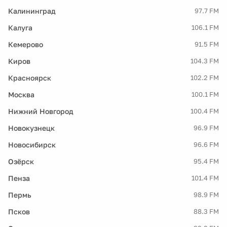
Калининград
97.7 FM
Калуга
106.1 FM
Кемерово
91.5 FM
Киров
104.3 FM
Красноярск
102.2 FM
Москва
100.1 FM
Нижний Новгород
100.4 FM
Новокузнецк
96.9 FM
Новосибирск
96.6 FM
Озёрск
95.4 FM
Пенза
101.4 FM
Пермь
98.9 FM
Псков
88.3 FM