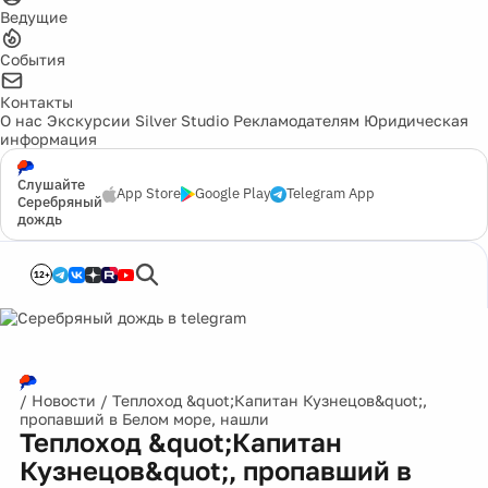
Ведущие
События
Контакты
О нас
Экскурсии
Silver Studio
Рекламодателям
Юридическая
информация
Слушайте
App Store
Google Play
Telegram App
Серебряный
дождь
12+
/
Новости
/
Теплоход &quot;Капитан Кузнецов&quot;,
пропавший в Белом море, нашли
Теплоход &quot;Капитан
Кузнецов&quot;, пропавший в