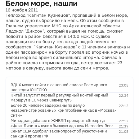
Белом море, нашли
16 ноября 2011
Теплоход "Капитан Кузнецов", пропавший в Белом море,
нашли, судно выбросило на мель. Об этом сообщили в
Главном управлении МЧС по Архангельской области.
Ледокол "Диксон", который вышел на помощь, сможет
подойти в район бедствия в 14:00 мск. О судьбе
находящихся на борту теплохода людей ничего не
сообщается. "Капитан Кузнецов" с 11 членами экипажа и
одним пассажиром на борту пропал во вторник ночью в
Белом море во время сильнейшего шторма. Сейчас в
районе поиска штормовая погода, ветер достигает 23
метров в секунду, высота волн до семи метров.
ВДНХ может войти в основной список Всемирного
23:05
наследия ЮНЕСКО
Китай запустит первый регулярный контейнерный
22:34
маршрут в ЕС через Севморпуть
Более 20 человек задержаны по делу о
22:12
незарегистрированных криптообменниках в «Москва-
Сити»
Минздрав добавил в ЖНВЛП препарат «Энхерту»
22:12
«Флит Лизинг» купил бывшую «дочку» Mercedes-Benz
21:39
Сенат США одобрил законопроект об ужесточении
21:08
санкций против РФ