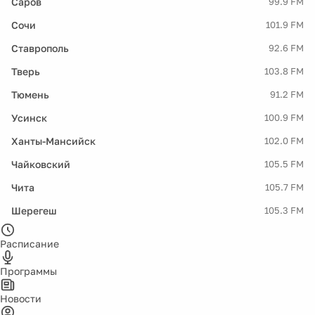
Саров
99.9 FM
Сочи
101.9 FM
Ставрополь
92.6 FM
Тверь
103.8 FM
Тюмень
91.2 FM
Усинск
100.9 FM
Ханты-Мансийск
102.0 FM
Чайковский
105.5 FM
Чита
105.7 FM
Шерегеш
105.3 FM
Расписание
Программы
Новости