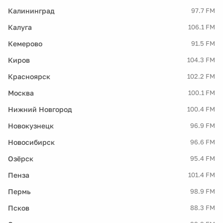
Калининград
97.7 FM
Калуга
106.1 FM
Кемерово
91.5 FM
Киров
104.3 FM
Красноярск
102.2 FM
Москва
100.1 FM
Нижний Новгород
100.4 FM
Новокузнецк
96.9 FM
Новосибирск
96.6 FM
Озёрск
95.4 FM
Пенза
101.4 FM
Пермь
98.9 FM
Псков
88.3 FM