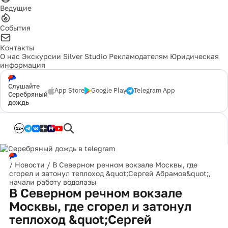
Ведущие
События
Контакты
О нас
Экскурсии
Silver Studio
Рекламодателям
Юридическая
информация
Слушайте
App Store
Google Play
Telegram App
Серебряный
дождь
12+
/
Новости
/
В Северном речном вокзале Москвы, где
сгорел и затонул теплоход &quot;Сергей Абрамов&quot;,
начали работу водолазы
В Северном речном вокзале
Москвы, где сгорел и затонул
теплоход &quot;Сергей