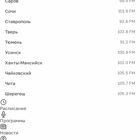
Саров
99.9 FM
Сочи
101.9 FM
Ставрополь
92.6 FM
Тверь
103.8 FM
Тюмень
91.2 FM
Усинск
100.9 FM
Ханты-Мансийск
102.0 FM
Чайковский
105.5 FM
Чита
105.7 FM
Шерегеш
105.3 FM
Расписание
Программы
Новости