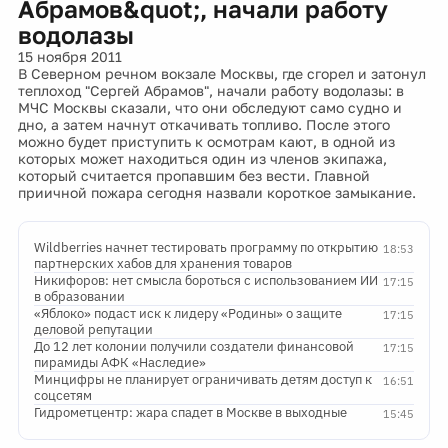
Абрамов&quot;, начали работу
водолазы
15 ноября 2011
В Северном речном вокзале Москвы, где сгорел и затонул
теплоход "Сергей Абрамов", начали работу водолазы: в
МЧС Москвы сказали, что они обследуют само судно и
дно, а затем начнут откачивать топливо. После этого
можно будет приступить к осмотрам кают, в одной из
которых может находиться один из членов экипажа,
который считается пропавшим без вести. Главной
приичной пожара сегодня назвали короткое замыкание.
Wildberries начнет тестировать программу по открытию
18:53
партнерских хабов для хранения товаров
Никифоров: нет смысла бороться с использованием ИИ
17:15
в образовании
«Яблоко» подаст иск к лидеру «Родины» о защите
17:15
деловой репутации
До 12 лет колонии получили создатели финансовой
17:15
пирамиды АФК «Наследие»
Минцифры не планирует ограничивать детям доступ к
16:51
соцсетям
Гидрометцентр: жара спадет в Москве в выходные
15:45