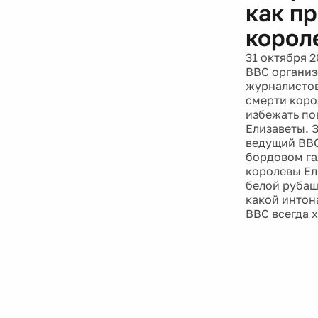
как п
корол
31 октября 2
BBC организ
журналистов,
смерти коро
избежать по
Елизаветы. 
ведущий BBC
бордовом га
королевы Ел
белой рубаш
какой интон
BBC всегда 