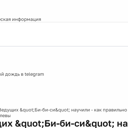
ская информация
Ведущих &quot;Би-би-си&quot; научили - как правильно
олевы
их &quot;Би-би-си&quot; на