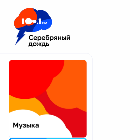
Москва 100.1 FM
Апатиты
Астрахань
Волгоград
Вологда
Екатеринбург
Иваново
Казань
Калининград
Калуга