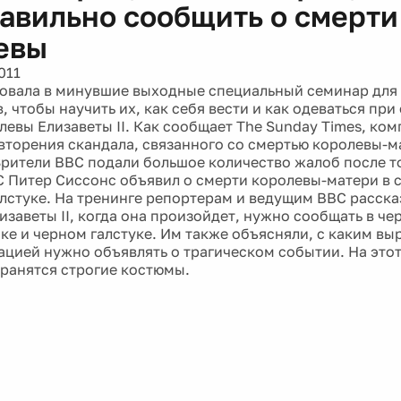
равильно сообщить о смерти
евы
011
овала в минувшие выходные специальный семинар для
 чтобы научить их, как себя вести и как одеваться при
левы Елизаветы II. Как сообщает The Sunday Times, ком
вторения скандала, связанного со смертью королевы-м
Зрители BBC подали большое количество жалоб после т
 Питер Сиссонс объявил о смерти королевы-матери в 
лстуке. На тренинге репортерам и ведущим BBC рассказ
изаветы II, когда она произойдет, нужно сообщать в ч
ке и черном галстуке. Им также объясняли, с каким вы
ацией нужно объявлять о трагическом событии. На этот
хранятся строгие костюмы.