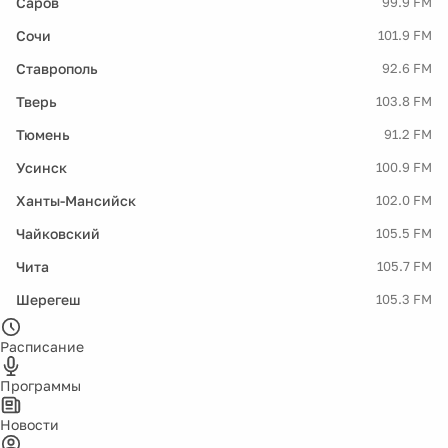
Саров
99.9 FM
Сочи
101.9 FM
Ставрополь
92.6 FM
Тверь
103.8 FM
Тюмень
91.2 FM
Усинск
100.9 FM
Ханты-Мансийск
102.0 FM
Чайковский
105.5 FM
Чита
105.7 FM
Шерегеш
105.3 FM
Расписание
Программы
Новости