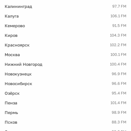
Калининград
97.7 FM
Калуга
106.1 FM
Кемерово
91.5 FM
Киров
104.3 FM
Красноярск
102.2 FM
Москва
100.1 FM
Нижний Новгород
100.4 FM
Новокузнецк
96.9 FM
Новосибирск
96.6 FM
Озёрск
95.4 FM
Пенза
101.4 FM
Пермь
98.9 FM
Псков
88.3 FM