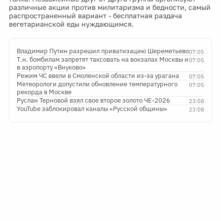
различные акции против милитаризма и бедности, самый
распространенный вариант - бесплатная раздача
вегетарианской еды нуждающимся.
Владимир Путин разрешил приватизацию Шереметьево
07:05
Т.н. бомбилам запретят таксовать на вокзалах Москвы и
07:05
в аэропорту «Внуково»
Режим ЧС ввели в Смоленской области из-за урагана
07:05
Метеорологи допустили обновление температурного
07:05
рекорда в Москве
Руслан Терновой взял свое второе золото ЧЕ-2026
23:08
YouTube заблокировал каналы «Русской общины»
23:08