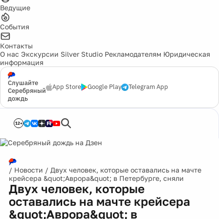
Ведущие
События
Контакты
О нас
Экскурсии
Silver Studio
Рекламодателям
Юридическая
информация
Слушайте
App Store
Google Play
Telegram App
Серебряный
дождь
12+
/
Новости
/
Двух человек, которые оставались на мачте
крейсера &quot;Аврора&quot; в Петербурге, сняли
Двух человек, которые
оставались на мачте крейсера
&quot;Аврора&quot; в