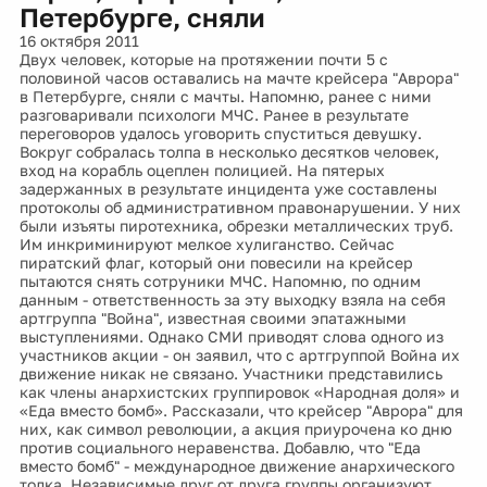
Петербурге, сняли
16 октября 2011
Двух человек, которые на протяжении почти 5 с
половиной часов оставались на мачте крейсера "Аврора"
в Петербурге, сняли с мачты. Напомню, ранее с ними
разговаривали психологи МЧС. Ранее в результате
переговоров удалось уговорить спуститься девушку.
Вокруг собралась толпа в несколько десятков человек,
вход на корабль оцеплен полицией. На пятерых
задержанных в результате инцидента уже составлены
протоколы об административном правонарушении. У них
были изъяты пиротехника, обрезки металлических труб.
Им инкриминируют мелкое хулиганство. Сейчас
пиратский флаг, который они повесили на крейсер
пытаются снять сотруники МЧС. Напомню, по одним
данным - ответственность за эту выходку взяла на себя
артгруппа "Война", известная своими эпатажными
выступлениями. Однако СМИ приводят слова одного из
участников акции - он заявил, что с артгруппой Война их
движение никак не связано. Участники представились
как члены анархистских группировок «Народная доля» и
«Еда вместо бомб». Рассказали, что крейсер "Аврора" для
них, как символ революции, а акция приурочена ко дню
против социального неравенства. Добавлю, что "Еда
вместо бомб" - международное движение анархического
толка. Независимые друг от друга группы организуют