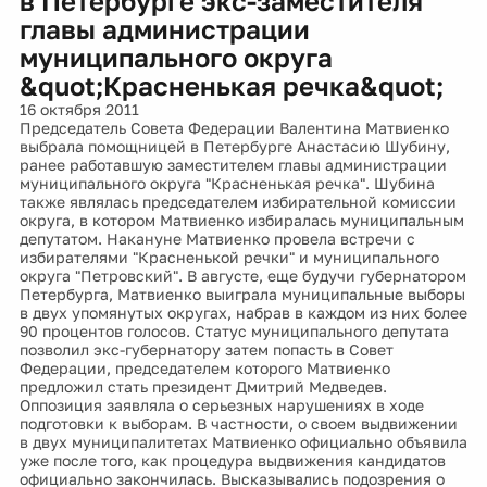
в Петербурге экс-заместителя
главы администрации
муниципального округа
&quot;Красненькая речка&quot;
16 октября 2011
Председатель Совета Федерации Валентина Матвиенко
выбрала помощницей в Петербурге Анастасию Шубину,
ранее работавшую заместителем главы администрации
муниципального округа "Красненькая речка". Шубина
также являлась председателем избирательной комиссии
округа, в котором Матвиенко избиралась муниципальным
депутатом. Накануне Матвиенко провела встречи с
избирателями "Красненькой речки" и муниципального
округа "Петровский". В августе, еще будучи губернатором
Петербурга, Матвиенко выиграла муниципальные выборы
в двух упомянутых округах, набрав в каждом из них более
90 процентов голосов. Статус муниципального депутата
позволил экс-губернатору затем попасть в Совет
Федерации, председателем которого Матвиенко
предложил стать президент Дмитрий Медведев.
Оппозиция заявляла о серьезных нарушениях в ходе
подготовки к выборам. В частности, о своем выдвижении
в двух муниципалитетах Матвиенко официально объявила
уже после того, как процедура выдвижения кандидатов
официально закончилась. Высказывались подозрения о