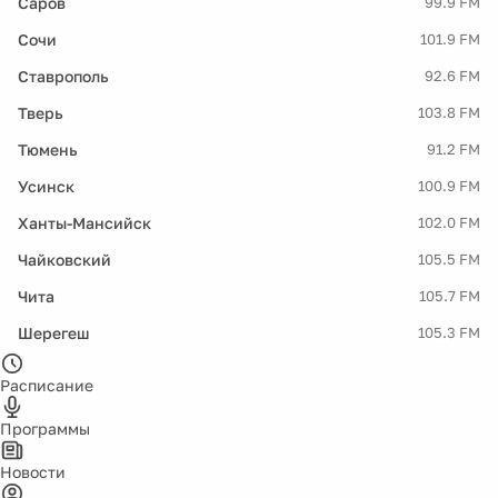
Саров
99.9 FM
Сочи
101.9 FM
Ставрополь
92.6 FM
Тверь
103.8 FM
Тюмень
91.2 FM
Усинск
100.9 FM
Ханты-Мансийск
102.0 FM
Чайковский
105.5 FM
Чита
105.7 FM
Шерегеш
105.3 FM
Расписание
Программы
Новости