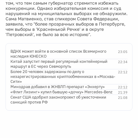
том, что тем самым губернатор стремится избежать
конкуренции. Однако избирательная комиссия и суд
нарушений на муниципальных выборах не обнаружили.
Сама Матвиенко, став спикером Совета Федерации,
заявила, что "более прозрачных выборов в Петербурге,
чем выборы в 'Красненькой Речке' и в округе
'Петровский', не было за всю историю".
ВДНХ может войти в основной список Всемирного
23:05
наследия ЮНЕСКО
Китай запустит первый регулярный контейнерный
22:34
маршрут в ЕС через Севморпуть
Более 20 человек задержаны по делу о
22:12
незарегистрированных криптообменниках в «Москва-
Сити»
Минздрав добавил в ЖНВЛП препарат «Энхерту»
22:12
«Флит Лизинг» купил бывшую «дочку» Mercedes-Benz
21:39
Сенат США одобрил законопроект об ужесточении
21:08
санкций против РФ