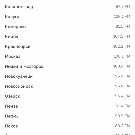
Калининград
97.7 FM
Калуга
106.1 FM
Кемерово
91.5 FM
Киров
104.3 FM
Красноярск
102.2 FM
Москва
100.1 FM
Нижний Новгород
100.4 FM
Новокузнецк
96.9 FM
Новосибирск
96.6 FM
Озёрск
95.4 FM
Пенза
101.4 FM
Пермь
98.9 FM
Псков
88.3 FM