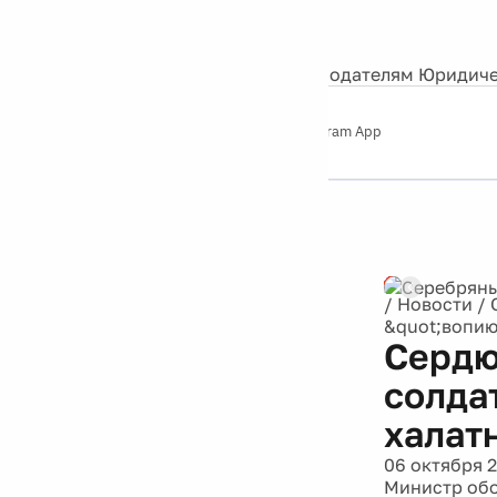
События
Контакты
О нас
Экскурсии
Silver Studio
Рекламодателям
Юридиче
Слушайте
App Store
Google Play
Telegram App
Серебряный
дождь
12+
Реклама
/
Новости
/
&quot;вопию
Сердю
солда
халат
06 октября 
Министр обо