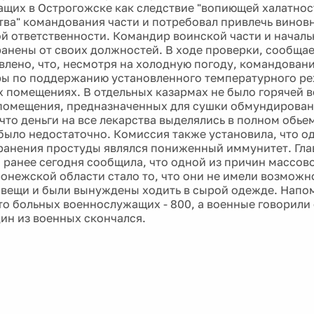
щих в Острогожске как следствие "вопиющей халатнос
тва" командования части и потребовал привлечь винов
й ответственности. Командир воинской части и начал
ранены от своих должностей. В ходе проверки, сообща
влено, что, несмотря на холодную погоду, командован
ы по поддержанию установленного температурного ре
 помещениях. В отдельных казармах не было горячей в
помещения, предназначенных для сушки обмундировани
что деньги на все лекарства выделялись в полном обье
было недостаточно. Комиссия также установила, что о
ранения простуды являлся пониженный иммунитет. Гла
 ранее сегодня сообщила, что одной из причин массов
ронежской области стало то, что они не имели возмож
 вещи и были вынуждены ходить в сырой одежде. Напо
то больных военнослужащих - 800, а военные говорили
дин из военных скончался.