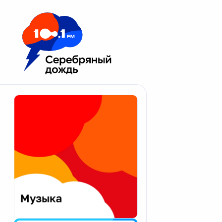
Москва 100.1 FM
Апатиты
Астрахань
Волгоград
Вологда
Екатеринбург
Иваново
Казань
Калининград
Калуга