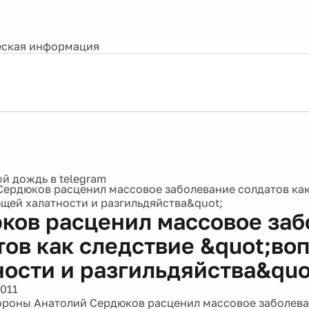
ская информация
Сердюков расценил массовое заболевание солдатов как
щей халатности и разгильдяйства&quot;
ков расценил массовое заб
тов как следствие &quot;в
ности и разгильдяйства&quo
2011
роны Анатолий Сердюков расценил массовое заболев