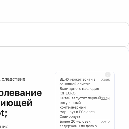
 следствие
ВДНХ может войти в
23:05
основной список
Всемирного наследия
олевание
ЮНЕСКО
Китай запустит первый
22:34
опиющей
регулярный
контейнерный
t;
маршрут в ЕС через
Севморпуть
Более 20 человек
22:12
ание
задержаны по делу о