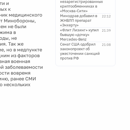
незарегистрированных
ти и
криптообменниках в
ных к
«Москва-Сити»
ьник медицинского
Минздрав добавил в
22:12
ет Минобороны,
ЖНВЛП препарат
«Энхерту»
ием не были
«Флит Лизинг» купил
21:39
жима в
бывшую «дочку»
оды, не
Mercedes-Benz
я. Так же
Сенат США одобрил
21:08
законопроект об
ме, но в медпункте
ужесточении санкций
дним из факторов
против РФ
вная военная
ой заболеваемости
ности вовремя
мню, ранее СМИ
 о нескольких