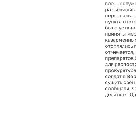
военнослужа
разгильдяйс
персонально
пункта отст
было устано
приняты мер
казарменных
отоплялись 
отмечается, 
препаратов 
для распост
прокуратура
солдат в Во
сушить свои
сообщали, ч
десятках. О