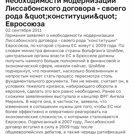
необходимости модернизации
Лиссабонского договора - своего
рода &quot;конституции&quot;
Евросоюза
02 сентября 2011
Германия заявляет о необходимости модернизации
Лиссабонского договора - своего рода "конституции"
Евросоюза, по которой страны ЕС живут с 2009 года. По
словам министра финансов страны Вольфганга Шойбле,
центральные органы власти ЕС в Брюсселе должны
получить намного больше полномочий в финансовой и
экономической сфере, нежели сейчас. Шойбле
подчеркнул, что понимает, насколько болезненным и
непростым может стать процесс пересмотра столь
фундаментального документа. Тем не менее, считает он, в
условиях тяжелого кризиса, набирающего обороты в
еврозоне, сделать это все равно необходимо. Ранее со
схожими заявлениями выступала и канцлер ФРГ Ангела
Меркель. В марте она, в частности, заявила, что
изменения в соглашении нужны для того, чтобы ЕС мог
более эффективно и оперативно реагировать на
экономические сложности, с которыми сталкивается
Евросоюз. Подписанный в 2007 году, Лиссабонский
договор вступил в силу в 2009 году после
общеевропейских дебатов, а также череды ратификаций