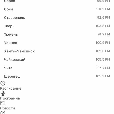
Саров
99.9 FM
Сочи
101.9 FM
Ставрополь
92.6 FM
Тверь
103.8 FM
Тюмень
91.2 FM
Усинск
100.9 FM
Ханты-Мансийск
102.0 FM
Чайковский
105.5 FM
Чита
105.7 FM
Шерегеш
105.3 FM
Расписание
Программы
Новости