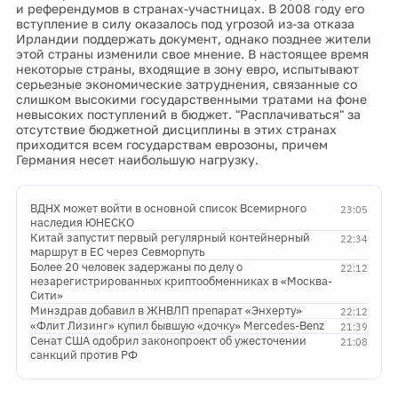
и референдумов в странах-участницах. В 2008 году его
вступление в силу оказалось под угрозой из-за отказа
Ирландии поддержать документ, однако позднее жители
этой страны изменили свое мнение. В настоящее время
некоторые страны, входящие в зону евро, испытывают
серьезные экономические затруднения, связанные со
слишком высокими государственными тратами на фоне
невысоких поступлений в бюджет. "Расплачиваться" за
отсутствие бюджетной дисциплины в этих странах
приходится всем государствам еврозоны, причем
Германия несет наибольшую нагрузку.
ВДНХ может войти в основной список Всемирного
23:05
наследия ЮНЕСКО
Китай запустит первый регулярный контейнерный
22:34
маршрут в ЕС через Севморпуть
Более 20 человек задержаны по делу о
22:12
незарегистрированных криптообменниках в «Москва-
Сити»
Минздрав добавил в ЖНВЛП препарат «Энхерту»
22:12
«Флит Лизинг» купил бывшую «дочку» Mercedes-Benz
21:39
Сенат США одобрил законопроект об ужесточении
21:08
санкций против РФ