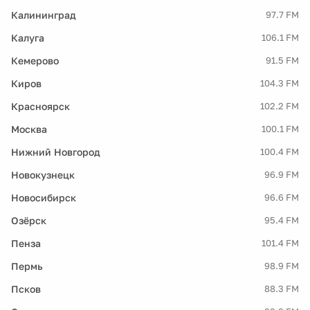
Калининград
97.7 FM
Калуга
106.1 FM
Кемерово
91.5 FM
Киров
104.3 FM
Красноярск
102.2 FM
Москва
100.1 FM
Нижний Новгород
100.4 FM
Новокузнецк
96.9 FM
Новосибирск
96.6 FM
Озёрск
95.4 FM
Пенза
101.4 FM
Пермь
98.9 FM
Псков
88.3 FM