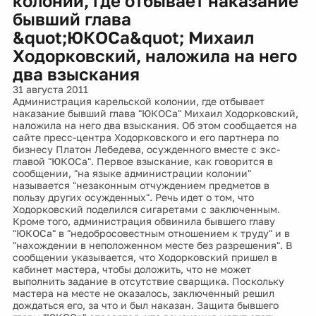
колонии, где отбывает наказание
бывший глава
&quot;ЮКОСа&quot; Михаил
Ходорковский, наложила на него
два взыскания
31 августа 2011
Администрация карельской колонии, где отбывает
наказание бывший глава "ЮКОСа" Михаил Ходорковский,
наложила на него два взыскания. Об этом сообщается на
сайте пресс-центра Ходорковского и его партнера по
бизнесу Платон Лебедева, осужденного вместе с экс-
главой "ЮКОСа". Первое взыскание, как говорится в
сообщении, "на языке администрации колонии"
называется "незаконным отчуждением предметов в
пользу других осужденных". Речь идет о том, что
Ходорковский поделился сигаретами с заключенным.
Кроме того, администрация обвинила бывшего главу
"ЮКОСа" в "недобросовестным отношением к труду" и в
"нахождении в неположенном месте без разрешения". В
сообщении указывается, что Ходорковский пришел в
кабинет мастера, чтобы доложить, что не может
выполнить задание в отсутствие сварщика. Поскольку
мастера на месте не оказалось, заключенный решил
дождаться его, за что и был наказан. Защита бывшего