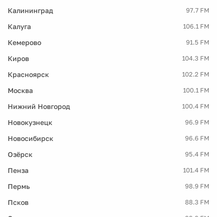
Калининград
97.7 FM
Калуга
106.1 FM
Кемерово
91.5 FM
Киров
104.3 FM
Красноярск
102.2 FM
Москва
100.1 FM
Нижний Новгород
100.4 FM
Новокузнецк
96.9 FM
Новосибирск
96.6 FM
Озёрск
95.4 FM
Пенза
101.4 FM
Пермь
98.9 FM
Псков
88.3 FM