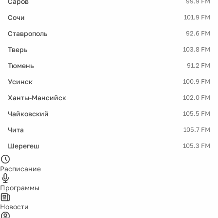
Саров
99.9 FM
Сочи
101.9 FM
Ставрополь
92.6 FM
Тверь
103.8 FM
Тюмень
91.2 FM
Усинск
100.9 FM
Ханты-Мансийск
102.0 FM
Чайковский
105.5 FM
Чита
105.7 FM
Шерегеш
105.3 FM
Расписание
Программы
Новости