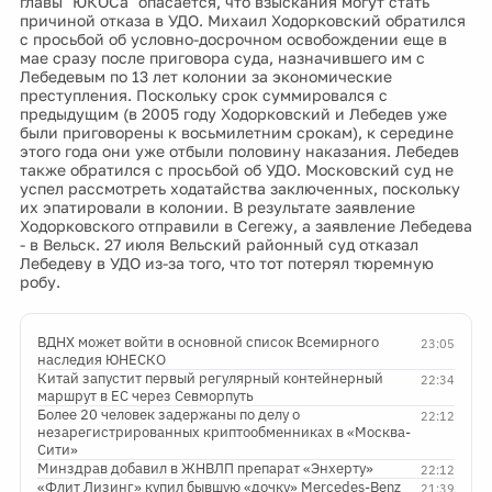
главы "ЮКОСа" опасается, что взыскания могут стать
причиной отказа в УДО. Михаил Ходорковский обратился
с просьбой об условно-досрочном освобождении еще в
мае сразу после приговора суда, назначившего им с
Лебедевым по 13 лет колонии за экономические
преступления. Поскольку срок суммировался с
предыдущим (в 2005 году Ходорковский и Лебедев уже
были приговорены к восьмилетним срокам), к середине
этого года они уже отбыли половину наказания. Лебедев
также обратился с просьбой об УДО. Московский суд не
успел рассмотреть ходатайства заключенных, поскольку
их эпатировали в колонии. В результате заявление
Ходорковского отправили в Сегежу, а заявление Лебедева
- в Вельск. 27 июля Вельский районный суд отказал
Лебедеву в УДО из-за того, что тот потерял тюремную
робу.
ВДНХ может войти в основной список Всемирного
23:05
наследия ЮНЕСКО
Китай запустит первый регулярный контейнерный
22:34
маршрут в ЕС через Севморпуть
Более 20 человек задержаны по делу о
22:12
незарегистрированных криптообменниках в «Москва-
Сити»
Минздрав добавил в ЖНВЛП препарат «Энхерту»
22:12
«Флит Лизинг» купил бывшую «дочку» Mercedes-Benz
21:39