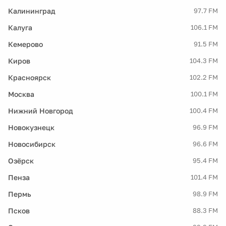
Калининград
97.7 FM
Калуга
106.1 FM
Кемерово
91.5 FM
Киров
104.3 FM
Красноярск
102.2 FM
Москва
100.1 FM
Нижний Новгород
100.4 FM
Новокузнецк
96.9 FM
Новосибирск
96.6 FM
Озёрск
95.4 FM
Пенза
101.4 FM
Пермь
98.9 FM
Псков
88.3 FM