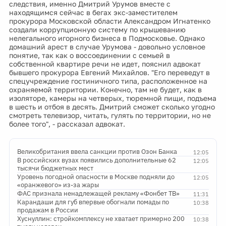
следствия, именно Дмитрий Урумов вместе с
находящимся сейчас в бегах экс-заместителем
прокурора Московской области Александром Игнатенко
создали коррупционную систему по крышеванию
нелегального игорного бизнеса в Подмосковье. Однако
домашний арест в случае Урумова - довольно условное
понятие, так как о воссоединении с семьей в
собственной квартире речи не идет, пояснил адвокат
бывшего прокурора Евгений Михайлов. "Его переведут в
спецучреждение гостиничного типа, расположенное на
охраняемой территории. Конечно, там не будет, как в
изоляторе, камеры на четверых, тюремной пищи, подъема
в шесть и отбоя в десять. Дмитрий сможет сколько угодно
смотреть телевизор, читать, гулять по территории, но не
более того", - рассказал адвокат.
Великобритания ввела санкции против Озон Банка
12:05
В российских вузах появились дополнительные 62
12:05
тысячи бюджетных мест
Уровень погодной опасности в Москве подняли до
12:05
«оранжевого» из-за жары
ФАС признала ненадлежащей рекламу «Фонбет ТВ»
11:31
Карандаши для губ впервые обогнали помады по
10:38
продажам в России
Хуснуллин: стройкомплексу не хватает примерно 200
10:38