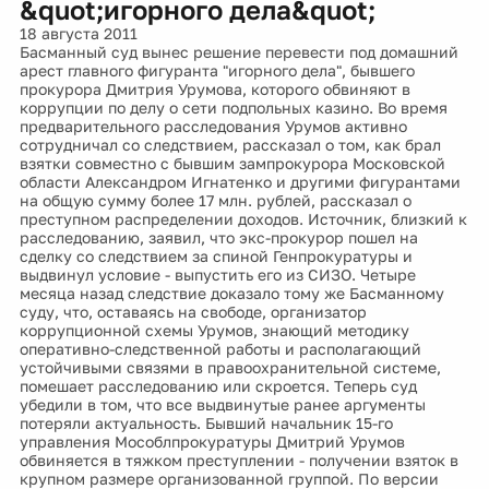
&quot;игорного дела&quot;
18 августа 2011
Басманный суд вынес решение перевести под домашний
арест главного фигуранта "игорного дела", бывшего
прокурора Дмитрия Урумова, которого обвиняют в
коррупции по делу о сети подпольных казино. Во время
предварительного расследования Урумов активно
сотрудничал со следствием, рассказал о том, как брал
взятки совместно с бывшим зампрокурора Московской
области Александром Игнатенко и другими фигурантами
на общую сумму более 17 млн. рублей, рассказал о
преступном распределении доходов. Источник, близкий к
расследованию, заявил, что экс-прокурор пошел на
сделку со следствием за спиной Генпрокуратуры и
выдвинул условие - выпустить его из СИЗО. Четыре
месяца назад следствие доказало тому же Басманному
суду, что, оставаясь на свободе, организатор
коррупционной схемы Урумов, знающий методику
оперативно-следственной работы и располагающий
устойчивыми связями в правоохранительной системе,
помешает расследованию или скроется. Теперь суд
убедили в том, что все выдвинутые ранее аргументы
потеряли актуальность. Бывший начальник 15-го
управления Мособлпрокуратуры Дмитрий Урумов
обвиняется в тяжком преступлении - получении взяток в
крупном размере организованной группой. По версии