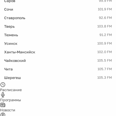
Саров
99.9 FM
Сочи
101.9 FM
Ставрополь
92.6 FM
Тверь
103.8 FM
Тюмень
91.2 FM
Усинск
100.9 FM
Ханты-Мансийск
102.0 FM
Чайковский
105.5 FM
Чита
105.7 FM
Шерегеш
105.3 FM
Расписание
Программы
Новости