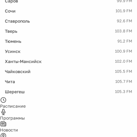
Саров
99.9 FM
Сочи
101.9 FM
Ставрополь
92.6 FM
Тверь
103.8 FM
Тюмень
91.2 FM
Усинск
100.9 FM
Ханты-Мансийск
102.0 FM
Чайковский
105.5 FM
Чита
105.7 FM
Шерегеш
105.3 FM
Расписание
Программы
Новости