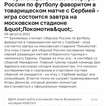
России по футболу фаворитом в
товарищеском матче с Сербией -
игра состоится завтра на
московском стадионе
&quot;Локомотив&quot;.
09 августа 2011
*** Букмекеры считают сборную России по футболу
фаворитом в товарищеском матче с Сербией - игра
состоится завтра на московском стадионе "Локомотив".
Эта игра станет для сборной России последним перед
серией решающих матчей отборочного турнира к
чемпионату Европы. Первая из этих игр - в сентябре со
сборной Македонии. Главный тренер нашей команды Дик
Адвоката рассказал сегодня журналистам, что никаких
экспериментов и сюрпризов в стартовом составе
сборной не ожидается - на игру с Сербией выйдут все
сильнейшие. В матче точно не сыграет травмированный
Игорь Денисов, который должен полностью
восстановиться к официальным поединкам.
ВДНХ может войти в основной список Всемирного
23:05
наследия ЮНЕСКО