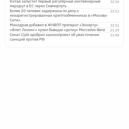
Китай запустит первый регулярный контейнерный
22:34
маршрут в ЕС через Севморпуть
Более 20 человек задержаны по делу о
22:12
незарегистрированных криптообменниках в «Москва-
Сити»
Минздрав добавил в ЖНВЛП препарат «Энхерту»
22:12
«Флит Лизинг» купил бывшую «дочку» Mercedes-Benz
21:39
Сенат США одобрил законопроект об ужесточении
21:08
санкций против РФ