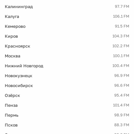
Калининград
97.7 FM
Калуга
106.1 FM
Кемерово
91.5 FM
Киров
104.3 FM
Красноярск
102.2 FM
Москва
100.1 FM
Нижний Новгород
100.4 FM
Новокузнецк
96.9 FM
Новосибирск
96.6 FM
Озёрск
95.4 FM
Пенза
101.4 FM
Пермь
98.9 FM
Псков
88.3 FM