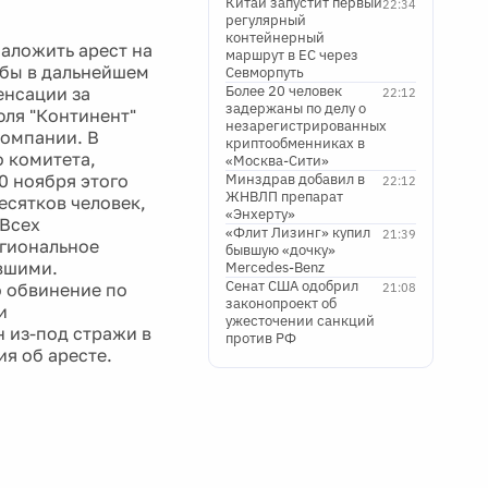
Китай запустит первый
22:34
регулярный
контейнерный
наложить арест на
маршрут в ЕС через
обы в дальнейшем
Севморпуть
Более 20 человек
енсации за
22:12
задержаны по делу о
юля "Континент"
незарегистрированных
компании. В
криптообменниках в
о комитета,
«Москва-Сити»
0 ноября этого
Минздрав добавил в
22:12
ЖНВЛП препарат
есятков человек,
«Энхерту»
 Всех
«Флит Лизинг» купил
21:39
гиональное
бывшую «дочку»
вшими.
Mercedes-Benz
Сенат США одобрил
 обвинение по
21:08
законопроект об
и
ужесточении санкций
 из-под стражи в
против РФ
ия об аресте.