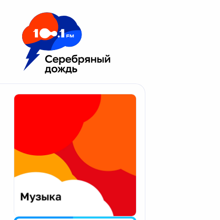
Москва 100.1 FM
Апатиты
Астрахань
Волгоград
Вологда
Екатеринбург
Иваново
Казань
Калининград
Калуга