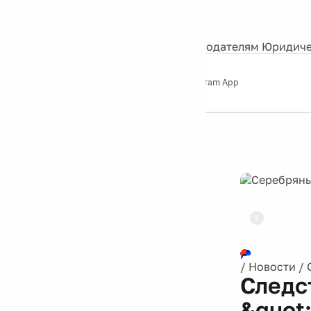
События
Контакты
О нас
Экскурсии
Silver Studio
Рекламодателям
Юридиче
Слушайте
App Store
Google Play
Telegram App
Серебряный
дождь
12+
Реклама
/
Новости
/
Следс
&quot