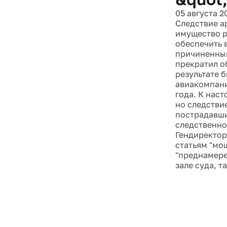
05 августа 2
Следствие а
имущество р
обеспечить 
причиненный
прекратил о
результате 
авиакомпани
года. К нас
но следствие
пострадавши
следственно
Гендиректор
статьям "мо
"преднамере
зале суда, т