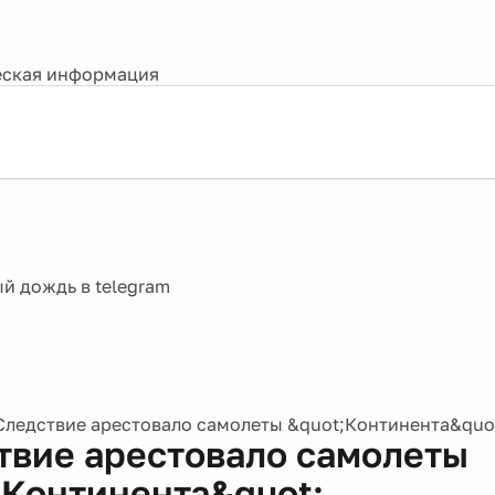
ская информация
Следствие арестовало самолеты &quot;Континента&quo
твие арестовало самолеты
;Континента&quot;