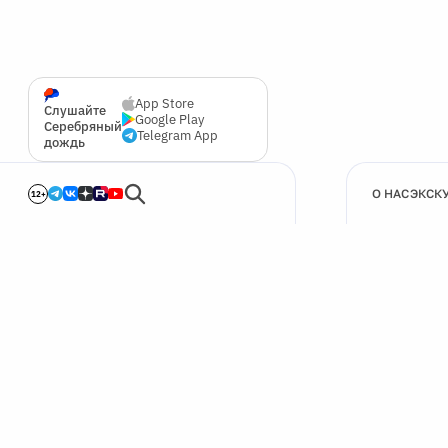
App Store
Слушайте
Google Play
Серебряный
Telegram App
дождь
О НАС
ЭКСК
12+
🍪
Мы используем cookie для улучшения работы сайта.