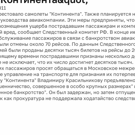
011
рестовало самолеты "Континента". Также планируется 
уководства авиакомпании. Эти меры предприняты, чт
возмещения ущерба пострадавшим пассажирам и комп
 вред, сообщает Следственный комитет РФ. В конце и
бслуживание пассажиров в связи с банкротством авиа
были отмены около 70 рейсов. По данным Следственног
ей были проданы десятки тысяч билетов на рейсы до 2
тоящему времени пострадавшими признаны несколько д
 не исключает, что их число достигнет десятков тысяч.
х пассажиров просят обращаться в Московское межре
е управление на транспорте для признания их потерпе
у "Континента" Владимиру Красильникову предъявлено
шенничество, совершенное в особо крупных размерах" 
нное банкротство". Он был задержан, но затем отпущен
ак как прокуратура не поддержала ходатайство следств