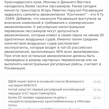
Краснодарского края, Москвы и Дальнего Востока
находились более тысячи пассажиров. Ранее сегодня
министр транспорта Игорь Левитин поручил Росавиации
задержать самолеты авиакомпании "Континент" - это 9 Ту
-154М. Добавлю, что накануне Росавиация выступила за
внесение изменений в требования к коммерческим
авиакомпаниям. К регулярным магистральным
перевозкам пассажиров могут допускаться
авиакомпании, которые имеют в своем парке не менее 20
однотипных воздушных судов. Именно таким средним
количеством воздушных судов располагают
эксплуатанты, которые входят в топ-15 российских
авиакомпаний, выполняющих 90% всех авиаперевозок.
При этом все остальные авиакомпании должны быть
переведены в разряд чартерных перевозчиков или не
выполнять магистральные регулярные рейсы, считают в
Росавиации.
ВДНХ может войти в основной список Всемирного
23:05
наследия ЮНЕСКО
Китай запустит первый регулярный контейнерный
22:34
маршрут в ЕС через Севморпуть
Более 20 человек задержаны по делу о
22:12
незарегистрированных криптообменниках в «Москва-
Сити»