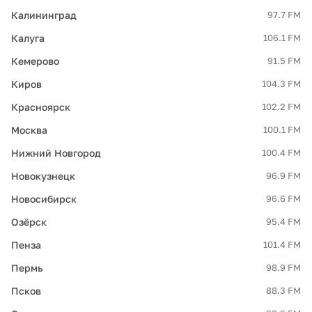
Калининград
97.7 FM
Калуга
106.1 FM
Кемерово
91.5 FM
Киров
104.3 FM
Красноярск
102.2 FM
Москва
100.1 FM
Нижний Новгород
100.4 FM
Новокузнецк
96.9 FM
Новосибирск
96.6 FM
Озёрск
95.4 FM
Пенза
101.4 FM
Пермь
98.9 FM
Псков
88.3 FM