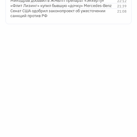
Минздрав добавил в ЖНВЛП препарат «Энхерту»
22:12
«Флит Лизинг» купил бывшую «дочку» Mercedes-Benz
21:39
Сенат США одобрил законопроект об ужесточении
21:08
санкций против РФ