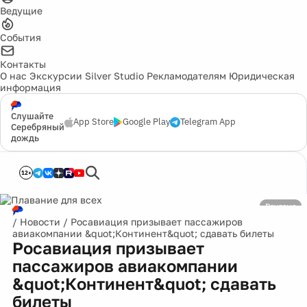
Ведущие
События
Контакты
О нас
Экскурсии
Silver Studio
Рекламодателям
Юридическая
информация
Слушайте
App Store
Google Play
Telegram App
Серебряный
дождь
12+
Реклама
/
Новости
/
Росавиация призывает пассажиров
авиакомпании &quot;Континент&quot; сдавать билеты
Росавиация призывает
пассажиров авиакомпании
&quot;Континент&quot; сдавать
билеты