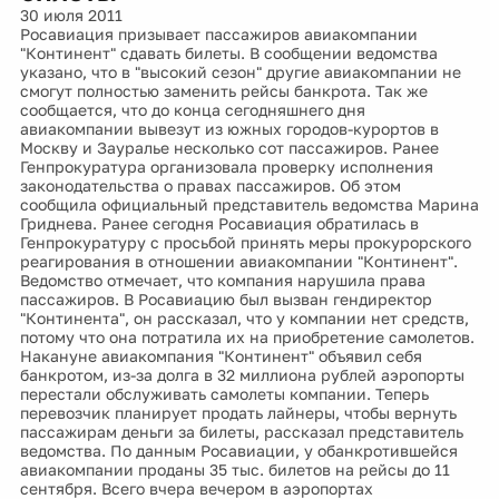
30 июля 2011
Росавиация призывает пассажиров авиакомпании
"Континент" сдавать билеты. В сообщении ведомства
указано, что в "высокий сезон" другие авиакомпании не
смогут полностью заменить рейсы банкрота. Так же
сообщается, что до конца сегодняшнего дня
авиакомпании вывезут из южных городов-курортов в
Москву и Зауралье несколько сот пассажиров. Ранее
Генпрокуратура организовала проверку исполнения
законодательства о правах пассажиров. Об этом
сообщила официальный представитель ведомства Марина
Гриднева. Ранее сегодня Росавиация обратилась в
Генпрокуратуру с просьбой принять меры прокурорского
реагирования в отношении авиакомпании "Континент".
Ведомство отмечает, что компания нарушила права
пассажиров. В Росавиацию был вызван гендиректор
"Континента", он рассказал, что у компании нет средств,
потому что она потратила их на приобретение самолетов.
Накануне авиакомпания "Континент" объявил себя
банкротом, из-за долга в 32 миллиона рублей аэропорты
перестали обслуживать самолеты компании. Теперь
перевозчик планирует продать лайнеры, чтобы вернуть
пассажирам деньги за билеты, рассказал представитель
ведомства. По данным Росавиации, у обанкротившейся
авиакомпании проданы 35 тыс. билетов на рейсы до 11
сентября. Всего вчера вечером в аэропортах