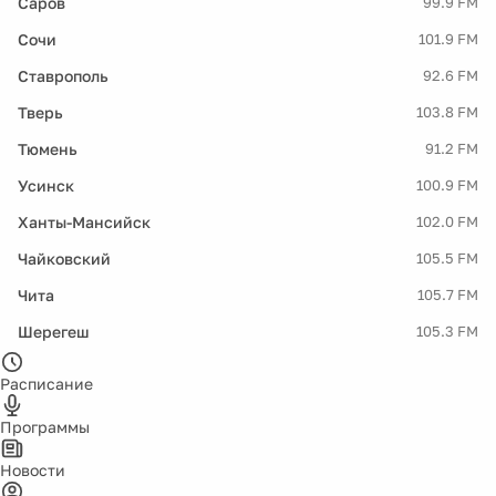
Саров
99.9 FM
Сочи
101.9 FM
Ставрополь
92.6 FM
Тверь
103.8 FM
Тюмень
91.2 FM
Усинск
100.9 FM
Ханты-Мансийск
102.0 FM
Чайковский
105.5 FM
Чита
105.7 FM
Шерегеш
105.3 FM
Расписание
Программы
Новости