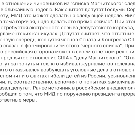
 в отношении чиновников из "списка Магнитского" сле
 в ближайшую неделю. Как считает депутат Госдумы Сер
ету, МИД это может сделать на следующей неделе. Нич
а тема горячая, надо делать это прямо сейчас". При эт
потребуется экстренного созыва депутатского корпуса
арламентских каникулах. Депутат считает, что ответны
ервую очередь, коснутся членов Сената и Конгресса США
о связан с формированием этого "черного списка". При
то российская сторона может в своем ответном решени
а предвзятое отношение США к "делу Магнитского". "Отв
гут затронуть и тех, кто избивал журналистов телекана
, кто отказывался возбуждать уголовные дела в отношен
спомнят и о фактах гибели детей из России, усыновле
и, и, соответственно, вспомнят о попытках замалчив
сказал депутат. Ранее источник в российском внешнепо
ообщил о том, что МИД по поручению президента прор
ответные меры.