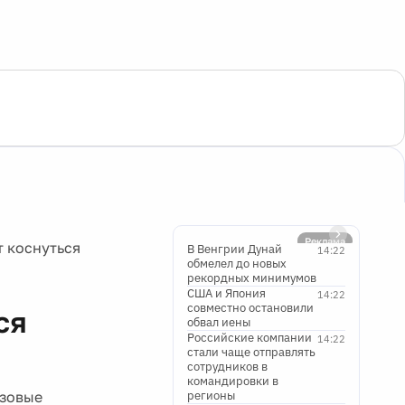
Реклама
 коснуться
В Венгрии Дунай
14:22
обмелел до новых
рекордных минимумов
США и Япония
14:22
совместно остановили
ся
обвал иены
Российские компании
14:22
стали чаще отправлять
сотрудников в
командировки в
изовые
регионы