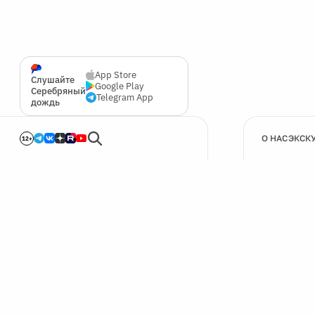
App Store
Слушайте
Google Play
Серебряный
Telegram App
дождь
О НАС
ЭКСК
12+