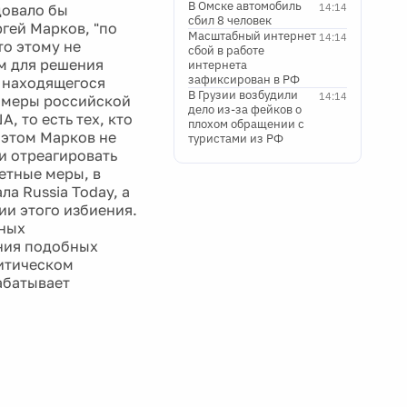
В Омске автомобиль
довало бы
14:14
сбил 8 человек
гей Марков, "по
Масштабный интернет
14:14
то этому не
сбой в работе
ом для решения
интернета
зафиксирован в РФ
, находящегося
В Грузии возбудили
14:14
е меры российской
дело из-за фейков о
, то есть тех, кто
плохом обращении с
 этом Марков не
туристами из РФ
и отреагировать
етные меры, в
ла Russia Today, а
ии этого избиения.
нных
ания подобных
литическом
абатывает