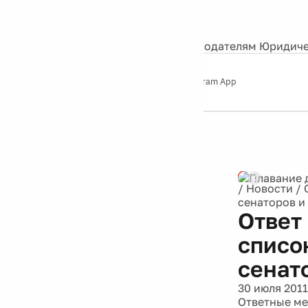
События
Контакты
О нас
Экскурсии
Silver Studio
Рекламодателям
Юридиче
Слушайте
App Store
Google Play
Telegram App
Серебряный
дождь
12+
/
Новости
/
сенаторов и
Ответ
списо
сенат
30 июля 2011
Ответные ме