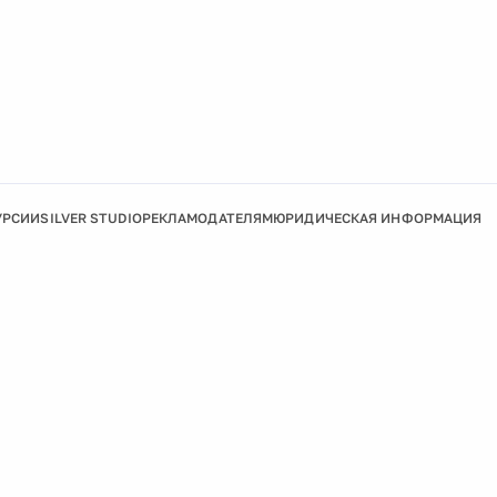
УРСИИ
SILVER STUDIO
РЕКЛАМОДАТЕЛЯМ
ЮРИДИЧЕСКАЯ ИНФОРМАЦИЯ