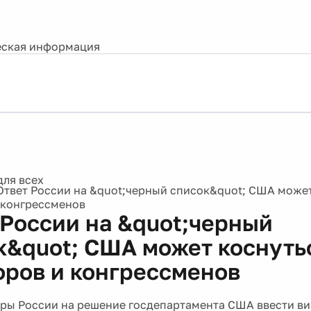
ская информация
Ответ России на &quot;черный список&quot; США может
 конгрессменов
 России на &quot;черный
к&quot; США может коснуть
оров и конгрессменов
ры России на решение госдепартамента США ввести в