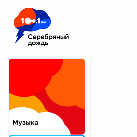
Москва 100.1 FM
Апатиты
Астрахань
Волгоград
Вологда
Екатеринбург
Иваново
Казань
Калининград
Калуга