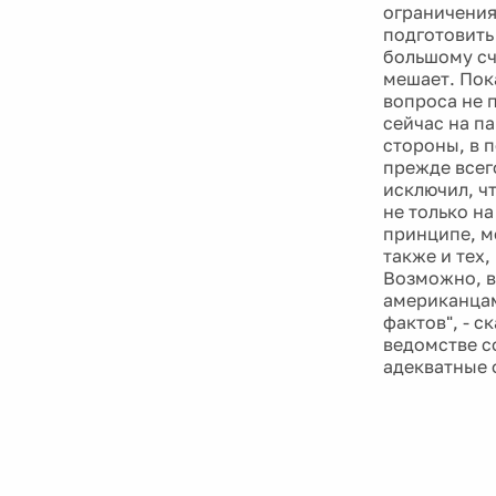
ограничения
подготовить
большому сч
мешает. Пок
вопроса не 
сейчас на п
стороны, в п
прежде всег
исключил, ч
не только н
принципе, мо
также и тех
Возможно, в
американцам
фактов", - 
ведомстве с
адекватные 