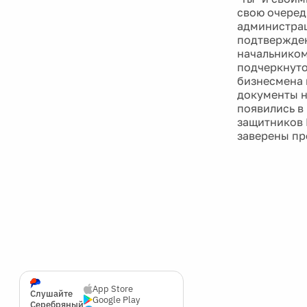
свою очеред
администрац
подтвержден
начальником
подчеркнуто
бизнесмена 
документы н
появились в 
защитников 
заверены пр
App Store
Слушайте
Google Play
Серебряный