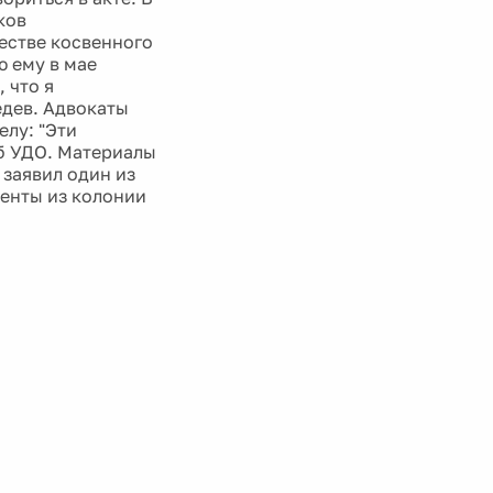
ков
честве косвенного
 ему в мае
 что я
едев. Адвокаты
елу: "Эти
об УДО. Материалы
 заявил один из
менты из колонии