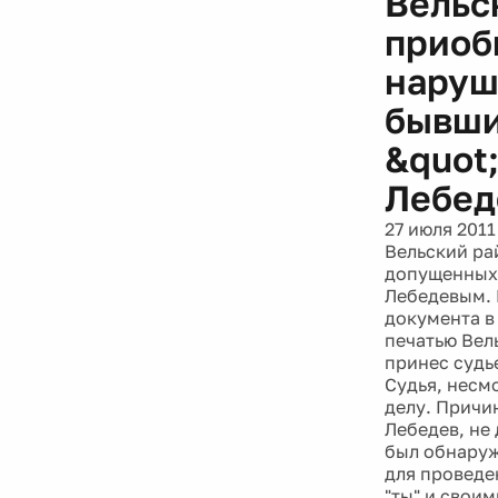
Вельс
приоб
наруш
бывши
&quot
Лебе
27 июля 2011
Вельский ра
допущенных
Лебедевым. 
документа в
печатью Вел
принес судь
Судья, несмо
делу. Причи
Лебедев, не
был обнаруж
для проведен
"ты" и свои