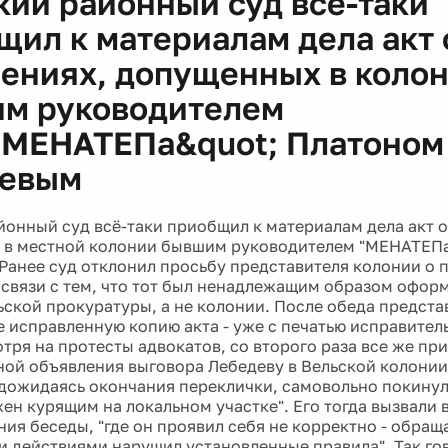
кий районный суд всё-таки
щил к материалам дела акт 
ениях, допущенных в коло
м руководителем
;МЕНАТЕПа&quot; Платоном
девым
йонный суд всё-таки приобщил к материалам дела акт 
 в местной колонии бывшим руководителем "МЕНАТЕП
Ранее суд отклонил просьбу представителя колонии о 
 связи с тем, что тот был ненадлежащим образом оформ
ьской прокуратуры, а не колонии. После обеда предста
е исправленную копию акта - уже с печатью исправител
тря на протесты адвокатов, со второго раза все же при
ной объявления выговора Лебедеву в Вельской колонии 
 дожидаясь окончания переклички, самовольно покинул 
ен курящим на локальном участке". Его тогда вызвали 
ия беседы, "где он проявил себя не корректно - обращ
ми действиями нарушил установленные правила". Так гов