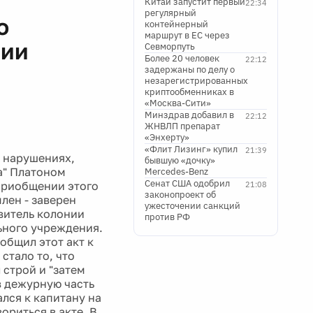
Китай запустит первый
22:34
регулярный
о
контейнерный
маршрут в ЕС через
нии
Севморпуть
Более 20 человек
22:12
задержаны по делу о
незарегистрированных
криптообменниках в
«Москва-Сити»
Минздрав добавил в
22:12
ЖНВЛП препарат
«Энхерту»
«Флит Лизинг» купил
21:39
о нарушениях,
бывшую «дочку»
а" Платоном
Mercedes-Benz
Сенат США одобрил
приобщении этого
21:08
законопроект об
лен - заверен
ужесточении санкций
витель колонии
против РФ
ьного учреждения.
общил этот акт к
стало то, что
строй и "затем
в дежурную часть
ался к капитану на
ориться в акте. В