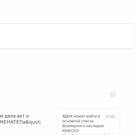
 дела акт о
ВДНХ может войти в
23:05
основной список
;МЕНАТЕПа&quot;
Всемирного наследия
ЮНЕСКО