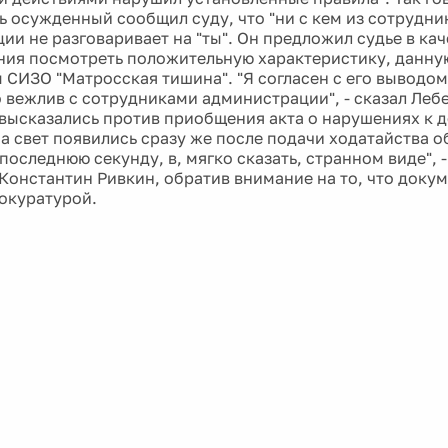
ь осужденный сообщил суду, что "ни с кем из сотрудни
ии не разговаривает на "ты". Он предложил судье в ка
ия посмотреть положительную характеристику, данную
 СИЗО "Матросская тишина". "Я согласен с его выводом,
 вежлив с сотрудниками администрации", - сказал Леб
высказались против приобщения акта о нарушениях к д
а свет появились сразу же после подачи ходатайства 
последнюю секунду, в, мягко сказать, странном виде", -
Константин Ривкин, обратив внимание на то, что доку
окуратурой.