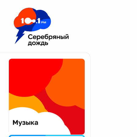
Москва 100.1 FM
Апатиты
Астрахань
Волгоград
Вологда
Екатеринбург
Иваново
Казань
Калининград
Калуга