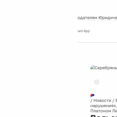
События
Контакты
О нас
Экскурсии
Silver Studio
Рекламодателям
Юридиче
Слушайте
App Store
Google Play
Telegram App
Серебряный
дождь
12+
Реклама
/
Новости
/
нарушениях
Платоном Л