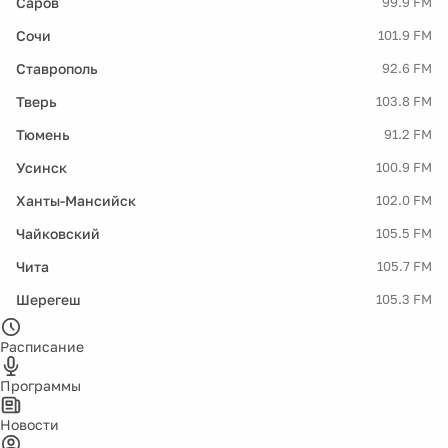
Саров
99.9 FM
Сочи
101.9 FM
Ставрополь
92.6 FM
Тверь
103.8 FM
Тюмень
91.2 FM
Усинск
100.9 FM
Ханты-Мансийск
102.0 FM
Чайковский
105.5 FM
Чита
105.7 FM
Шерегеш
105.3 FM
Расписание
Программы
Новости