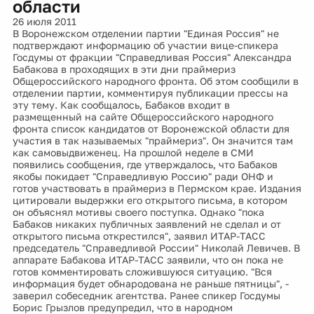
области
26 июля 2011
В Воронежском отделении партии "Единая Россия" не
подтверждают информацию об участии вице-спикера
Госдумы от фракции "Справедливая Россия" Александра
Бабакова в проходящих в эти дни праймериз
Общероссийского народного фронта. Об этом сообщили в
отделении партии, комментируя публикации прессы на
эту тему. Как сообщалось, Бабаков входит в
размещенный на сайте Общероссийского народного
фронта список кандидатов от Воронежской области для
участия в так называемых "праймериз". Он значится там
как самовыдвиженец. На прошлой неделе в СМИ
появились сообщения, где утверждалось, что Бабаков
якобы покидает "Справедливую Россию" ради ОНФ и
готов участвовать в праймериз в Пермском крае. Издания
цитировали выдержки его открытого письма, в котором
он объяснял мотивы своего поступка. Однако "пока
Бабаков никаких публичных заявлений не сделал и от
открытого письма открестился", заявил ИТАР-ТАСС
председатель "Справедливой России" Николай Левичев. В
аппарате Бабакова ИТАР-ТАСС заявили, что он пока не
готов комментировать сложившуюся ситуацию. "Вся
информация будет обнародована не раньше пятницы", -
заверил собеседник агентства. Ранее спикер Госдумы
Борис Грызлов предупредил, что в народном