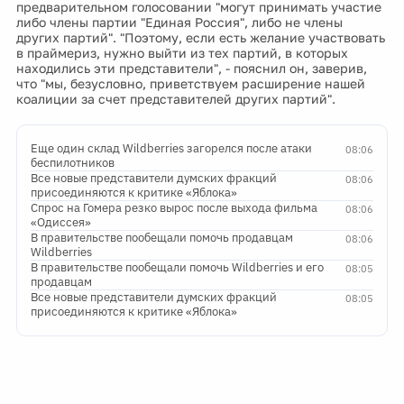
предварительном голосовании "могут принимать участие
либо члены партии "Единая Россия", либо не члены
других партий". "Поэтому, если есть желание участвовать
в праймериз, нужно выйти из тех партий, в которых
находились эти представители", - пояснил он, заверив,
что "мы, безусловно, приветствуем расширение нашей
коалиции за счет представителей других партий".
Еще один склад Wildberries загорелся после атаки
08:06
беспилотников
Все новые представители думских фракций
08:06
присоединяются к критике «Яблока»
Спрос на Гомера резко вырос после выхода фильма
08:06
«Одиссея»
В правительстве пообещали помочь продавцам
08:06
Wildberries
В правительстве пообещали помочь Wildberries и его
08:05
продавцам
Все новые представители думских фракций
08:05
присоединяются к критике «Яблока»