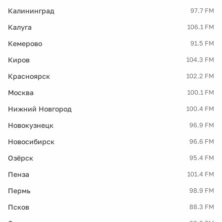
Калининград
97.7 FM
Калуга
106.1 FM
Кемерово
91.5 FM
Киров
104.3 FM
Красноярск
102.2 FM
Москва
100.1 FM
Нижний Новгород
100.4 FM
Новокузнецк
96.9 FM
Новосибирск
96.6 FM
Озёрск
95.4 FM
Пенза
101.4 FM
Пермь
98.9 FM
Псков
88.3 FM