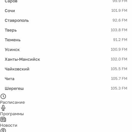
Саров
99.9 FM
Сочи
101.9 FM
Ставрополь
92.6 FM
Тверь
103.8 FM
Тюмень
91.2 FM
Усинск
100.9 FM
Ханты-Мансийск
102.0 FM
Чайковский
105.5 FM
Чита
105.7 FM
Шерегеш
105.3 FM
Расписание
Программы
Новости