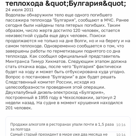
теплохода &quot;Булгария&quot;
24 июля 2011
Водолазы обнаружили тело еще одного погибшего
пассажира теплохода "Булгария", сообщают в МЧС. Ранее
сегодня были найдены тела пятерых погибших. Таким
образом, число жертв достигло 120 человек, остается
неизвестной судьба еще двух человек. Поиски
продолжаются не только на дне Волги, но и на берегу и на
самом теплоходе. Одновременно сообщается о том, что
завершены работы по герметизации поднятого со дна
теплохода. Как сообщил официальный представитель
Минтранса Тимур Хикматов. Следующим этапом должна
стать откачка воды, после чего "Булгария" фактически
будет на ходу и может быть отбуксирована куда угодно.
Вопрос о постановке "Булгарии" в док будет решать
Следственный комитет России, исходя из
целесообразности проведения этой операции.
Двухпалубный дизель-электроход «Булгария»,
построенный в 1955 году в Чехословакии, затонул 2
недели назад. На судне в момент крушения находился
201 человек.
Продажи алкоголя в ресторанах упали почти в 1,5 раза
10:16
за полгода
Самый старый президент в мире уже два месяца не
10:16