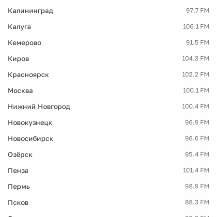
Калининград
97.7 FM
Калуга
106.1 FM
Кемерово
91.5 FM
Киров
104.3 FM
Красноярск
102.2 FM
Москва
100.1 FM
Нижний Новгород
100.4 FM
Новокузнецк
96.9 FM
Новосибирск
96.6 FM
Озёрск
95.4 FM
Пенза
101.4 FM
Пермь
98.9 FM
Псков
88.3 FM