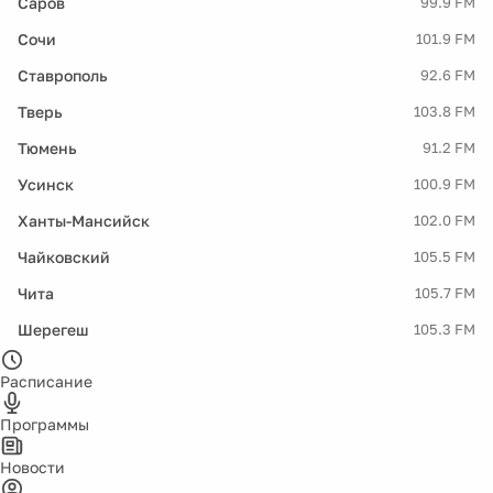
Саров
99.9 FM
Сочи
101.9 FM
Ставрополь
92.6 FM
Тверь
103.8 FM
Тюмень
91.2 FM
Усинск
100.9 FM
Ханты-Мансийск
102.0 FM
Чайковский
105.5 FM
Чита
105.7 FM
Шерегеш
105.3 FM
Расписание
Программы
Новости