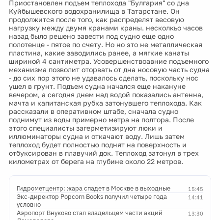
Приостановлен подъем теплохода "Булгария" со дна
Куйбышевского водохранилища в Татарстане. Он
продолжится после того, как распределят весовую
нагрузку между двумя кранами краны. несколкьо часов
назад было решено завести под судно еще одно
полотенце - пятое по счету. Но но это не металлическая
пластина, какие заводились ранее, а мягкие канаты
шириной 4 сантиметра. Усовершенствоавние подъемного
механизма позволит оторвать от дна носовую часть судна
- до сих пор этого не удавалось сделать, поскольку нос
ушел в грунт. Подъем судна начался еще накануне
вечером, а сегодня днем над водой показались антенна,
мачта и капитанская рубка затонувшего теплохода. Как
рассказали в оперативном штабе, сначала судно
поднимут из воды примерно метра на полтора. После
этого специалисты загерметизируют люки и
иллюминаторы судна и откачают воду. Лишь затем
теплоход будет полностью поднят на поверхность и
отбуксирован в плавучий док. Теплоход затонул в трех
километрах от берега на глубине около 22 метров.
Гидрометцентр: жара спадет в Москве в выходные
15:45
Экс-директор Popcorn Books получил четыре года
14:41
условно
Аэропорт Внуково стал владельцем части акций
13:30