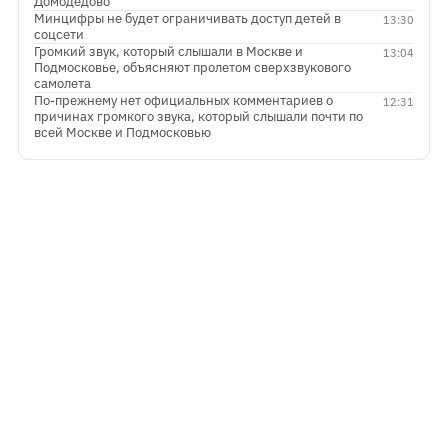
Домодедово
Минцифры не будет ограничивать доступ детей в
13:30
соцсети
Громкий звук, который слышали в Москве и
13:04
Подмосковье, объясняют пролетом сверхзвукового
самолета
По-прежнему нет официальных комментариев о
12:31
причинах громкого звука, который слышали почти по
всей Москве и Подмосковью