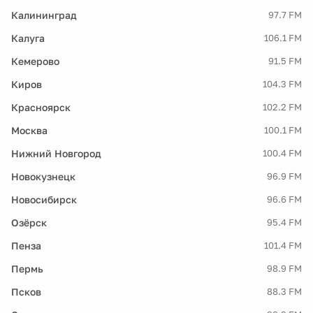
Калининград
97.7 FM
Калуга
106.1 FM
Кемерово
91.5 FM
Киров
104.3 FM
Красноярск
102.2 FM
Москва
100.1 FM
Нижний Новгород
100.4 FM
Новокузнецк
96.9 FM
Новосибирск
96.6 FM
Озёрск
95.4 FM
Пенза
101.4 FM
Пермь
98.9 FM
Псков
88.3 FM