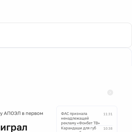
бу АПОЭЛ в первом
ФАС признала
11:31
ненадлежащей
рекламу «Фонбет ТВ»
оиграл
Карандаши для губ
10:38