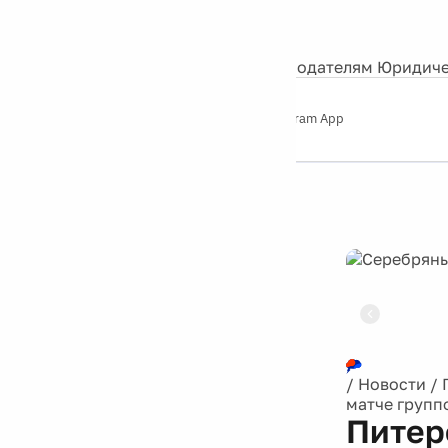
События
Контакты
О нас
Экскурсии
Silver Studio
Рекламодателям
Юридиче
Слушайте
App Store
Google Play
Telegram App
Серебряный
дождь
12+
Реклама
/
Новости
/
матче группо
Питер