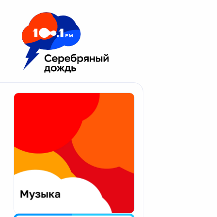
Москва 100.1 FM
Апатиты
Астрахань
Волгоград
Вологда
Екатеринбург
Иваново
Казань
Калининград
Калуга