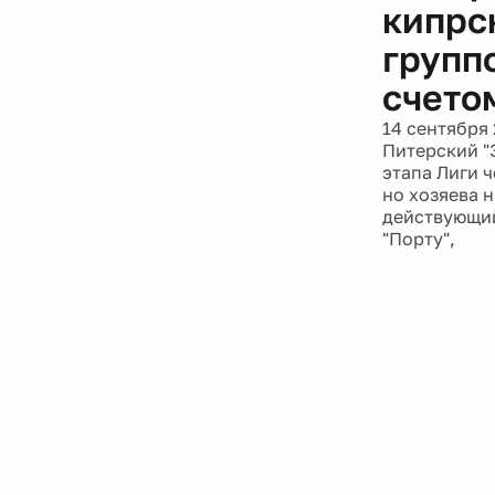
кипрс
групп
счетом
14 сентября 
Питерский "
этапа Лиги 
но хозяева 
действующий
"Порту",