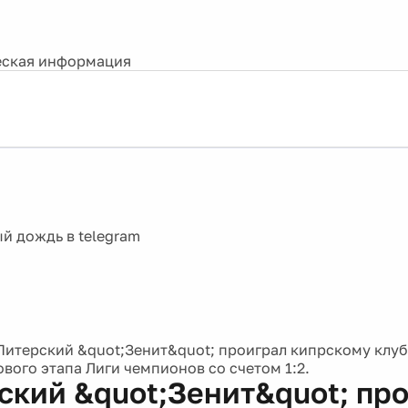
ская информация
Питерский &quot;Зенит&quot; проиграл кипрскому клу
вого этапа Лиги чемпионов со счетом 1:2.
ский &quot;Зенит&quot; пр