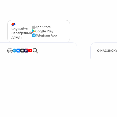
App Store
Слушайте
Google Play
Серебряный
Telegram App
дождь
О НАС
ЭКСК
12+
🍪
Мы используем cookie для улучшения работы сайта.