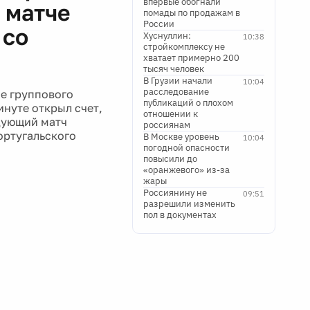
впервые обогнали
 матче
помады по продажам в
России
 со
Хуснуллин:
10:38
стройкомплексу не
хватает примерно 200
тысяч человек
В Грузии начали
10:04
расследование
е группового
публикаций о плохом
инуте открыл счет,
отношении к
едующий матч
россиянам
ортугальского
В Москве уровень
10:04
погодной опасности
повысили до
«оранжевого» из-за
жары
Россиянину не
09:51
разрешили изменить
пол в документах