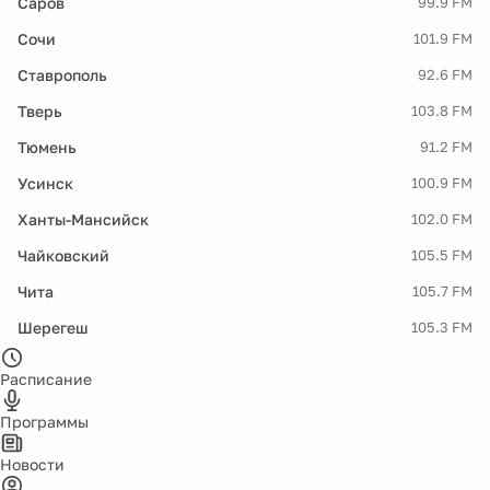
Саров
99.9 FM
Сочи
101.9 FM
Ставрополь
92.6 FM
Тверь
103.8 FM
Тюмень
91.2 FM
Усинск
100.9 FM
Ханты-Мансийск
102.0 FM
Чайковский
105.5 FM
Чита
105.7 FM
Шерегеш
105.3 FM
Расписание
Программы
Новости