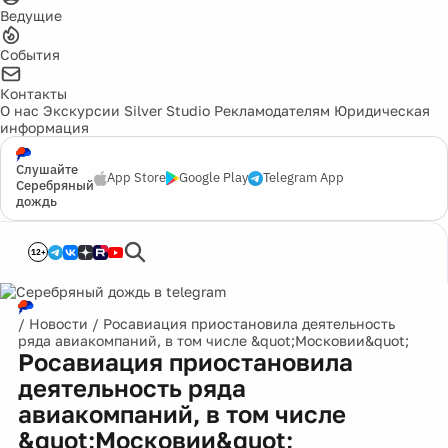
Ведущие
События
Контакты
О нас
Экскурсии
Silver Studio
Рекламодателям
Юридическая
информация
Слушайте
App Store
Google Play
Telegram App
Серебряный
дождь
12+
/
Новости
/
Росавиация приостановила деятельность
ряда авиакомпаний, в том числе &quot;Московии&quot;
Росавиация приостановила
деятельность ряда
авиакомпаний, в том числе
&quot;Московии&quot;