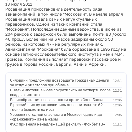
18 июля 2011
Росавиация приостановила деятельность ряда
авиакомпаний, в том числе "Московии". В начале апреля
Росавиация назвала самых непунктуальных
перевозчиков. Одной из таких компаний стала
"Московия". Попоследним данным ведомства, в июне из
204 рейсов с задержкой были выполнены почти 80 /около
40 проц/. Более чем на 6 часов задержаны около 50
рейсов, из которых 47 - на регулярных линиях.
Авиакомпания "Московия" была образована в 1995 году на
основе Летно-исследовательского института имени М.М.
Громова. Компания выполняет перевозки пассажиров и
грузов в города России, Европы, Азии и Африки.
Силовики предложили возвращать гражданам деньги
12:31
за услуги риэлторов при обмане
Выдачи ипотеки в июле сократились на четверть после
12:31
спада ажиотажа
Великобритания ввела санкции против Озон Банка
12:05
В российских вузах появились дополнительные 62
12:05
тысячи бюджетных мест
Уровень погодной опасности в Москве подняли до
12:05
«оранжевого» из-за жары
ФАС признала ненадлежащей рекламу «Фонбет ТВ»
11:31