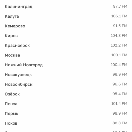
Калининград
97.7 FM
Калуга
106.1 FM
Кемерово
91.5 FM
Киров
104.3 FM
Красноярск
102.2 FM
Москва
100.1 FM
Нижний Новгород
100.4 FM
Новокузнецк
96.9 FM
Новосибирск
96.6 FM
Озёрск
95.4 FM
Пенза
101.4 FM
Пермь
98.9 FM
Псков
88.3 FM