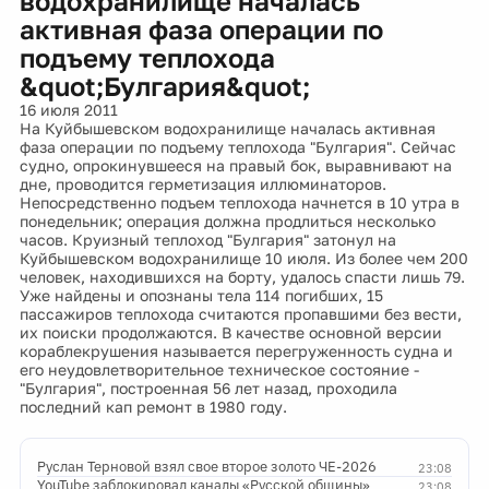
водохранилище началась
активная фаза операции по
подъему теплохода
&quot;Булгария&quot;
16 июля 2011
На Куйбышевском водохранилище началась активная
фаза операции по подъему теплохода "Булгария". Сейчас
судно, опрокинувшееся на правый бок, выравнивают на
дне, проводится герметизация иллюминаторов.
Непосредственно подъем теплохода начнется в 10 утра в
понедельник; операция должна продлиться несколько
часов. Круизный теплоход "Булгария" затонул на
Куйбышевском водохранилище 10 июля. Из более чем 200
человек, находившихся на борту, удалось спасти лишь 79.
Уже найдены и опознаны тела 114 погибших, 15
пассажиров теплохода считаются пропавшими без вести,
их поиски продолжаются. В качестве основной версии
кораблекрушения называется перегруженность судна и
его неудовлетворительное техническое состояние -
"Булгария", построенная 56 лет назад, проходила
последний кап ремонт в 1980 году.
Руслан Терновой взял свое второе золото ЧЕ-2026
23:08
YouTube заблокировал каналы «Русской общины»
23:08