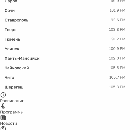
Саров
99.9 FM
Сочи
101.9 FM
Ставрополь
92.6 FM
Тверь
103.8 FM
Тюмень
91.2 FM
Усинск
100.9 FM
Ханты-Мансийск
102.0 FM
Чайковский
105.5 FM
Чита
105.7 FM
Шерегеш
105.3 FM
Расписание
Программы
Новости