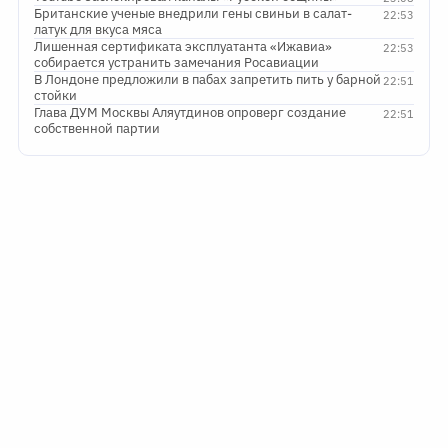
Британские ученые внедрили гены свиньи в салат-
22:53
латук для вкуса мяса
Лишенная сертификата эксплуатанта «Ижавиа»
22:53
собирается устранить замечания Росавиации
В Лондоне предложили в пабах запретить пить у барной
22:51
стойки
Глава ДУМ Москвы Аляутдинов опроверг создание
22:51
собственной партии