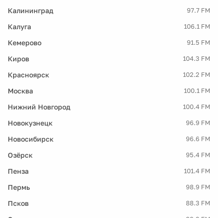
Калининград
97.7 FM
Калуга
106.1 FM
Кемерово
91.5 FM
Киров
104.3 FM
Красноярск
102.2 FM
Москва
100.1 FM
Нижний Новгород
100.4 FM
Новокузнецк
96.9 FM
Новосибирск
96.6 FM
Озёрск
95.4 FM
Пенза
101.4 FM
Пермь
98.9 FM
Псков
88.3 FM