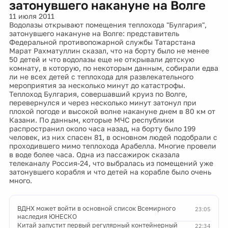
затонувшего накануне на Волге
11 июля 2011
Водолазы открывают помещения теплохода "Булгария",
затонувшего накануне на Волге: представитель
Федеральной противопожарной службы Татарстана
Марат Рахматуллин сказал, что на борту было не менее
50 детей и что водолазы еще не открывали детскую
комнату, в которую, по некоторым данным, собирали едва
ли не всех детей с теплохода для развлекательного
мероприятия за несколько минут до катастрофы.
Теплоход Булгария, совершавший круиз по Волге,
перевернулся и через несколько минут затонул при
плохой погоде и высокой волне накануне днем в 80 км от
Казани. По данным, которые МЧС республики
распространил около часа назад, на борту было 199
человек, из них спасен 81, в основном людей подобрали с
проходившего мимо теплохода Арабелла. Многие провели
в воде более часа. Одна из пассажирок сказала
телеканалу Россия-24, что выбралась из помещений уже
затонувшего корабля и что детей на корабле было очень
много.
ВДНХ может войти в основной список Всемирного
23:05
наследия ЮНЕСКО
Китай запустит первый регулярный контейнерный
22:34