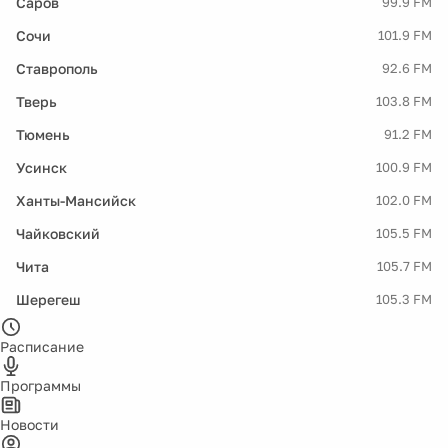
Саров
99.9 FM
Сочи
101.9 FM
Ставрополь
92.6 FM
Тверь
103.8 FM
Тюмень
91.2 FM
Усинск
100.9 FM
Ханты-Мансийск
102.0 FM
Чайковский
105.5 FM
Чита
105.7 FM
Шерегеш
105.3 FM
Расписание
Программы
Новости