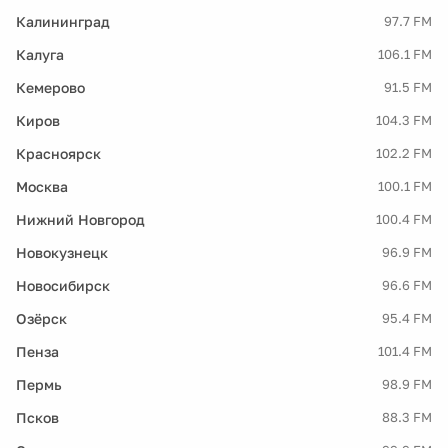
Калининград
97.7 FM
Калуга
106.1 FM
Кемерово
91.5 FM
Киров
104.3 FM
Красноярск
102.2 FM
Москва
100.1 FM
Нижний Новгород
100.4 FM
Новокузнецк
96.9 FM
Новосибирск
96.6 FM
Озёрск
95.4 FM
Пенза
101.4 FM
Пермь
98.9 FM
Псков
88.3 FM