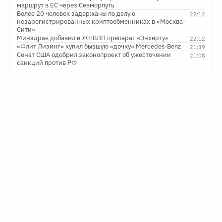
маршрут в ЕС через Севморпуть
Более 20 человек задержаны по делу о
22:12
незарегистрированных криптообменниках в «Москва-
Сити»
Минздрав добавил в ЖНВЛП препарат «Энхерту»
22:12
«Флит Лизинг» купил бывшую «дочку» Mercedes-Benz
21:39
Сенат США одобрил законопроект об ужесточении
21:08
санкций против РФ