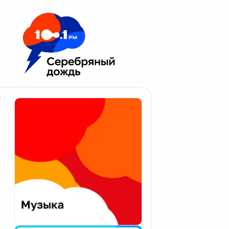
Москва 100.1 FM
Апатиты
Астрахань
Волгоград
Вологда
Екатеринбург
Иваново
Казань
Калининград
Калуга