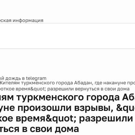
ская информация
Жителям туркменского города Абадан, где накануне пр
роткое время&quot; разрешили вернуться в свои дома
ям туркменского города Аб
уне произошли взрывы, &qu
кое время&quot; разрешили
ться в свои дома