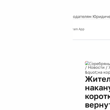
События
Контакты
О нас
Экскурсии
Silver Studio
Рекламодателям
Юридиче
Слушайте
App Store
Google Play
Telegram App
Серебряный
дождь
12+
Реклама
/
Новости
/
&quot;на ко
Жител
накан
корот
верну