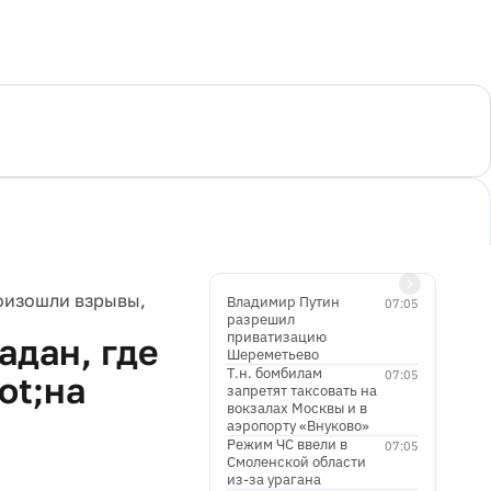
оизошли взрывы,
Владимир Путин
07:05
разрешил
приватизацию
адан, где
Шереметьево
Т.н. бомбилам
07:05
ot;на
запретят таксовать на
вокзалах Москвы и в
аэропорту «Внуково»
Режим ЧС ввели в
07:05
Смоленской области
из-за урагана