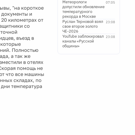
Метеорологи
07:05
допустили обновление
ывы, "на короткое
температурного
ь документы и
рекорда в Москве
 20 километрах от
Руслан Терновой взял
23:08
защитники со
свое второе золото
ЧЕ-2026
 точной
YouTube заблокировал
23:08
дцев, въезд в
каналы «Русской
 которые
общины»
ений. Полностью
да, а так же
зместили в отелях
Скорая помощь не
ют что все машины
нных складах, по
и дни температура