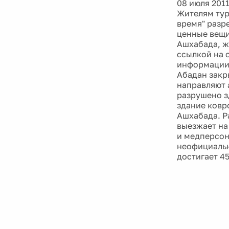
08 июля 201
Жителям тур
время" разр
ценные вещи
Ашхабада, ж
ссылкой на 
информации 
Абадан закр
направляют 
разрушено з
здание ковр
Ашхабада. Р
выезжает на
и медперсон
неофициальн
достигает 45