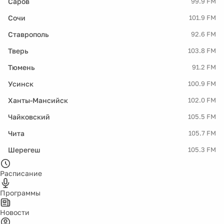
Саров
99.9 FM
Сочи
101.9 FM
Ставрополь
92.6 FM
Тверь
103.8 FM
Тюмень
91.2 FM
Усинск
100.9 FM
Ханты-Мансийск
102.0 FM
Чайковский
105.5 FM
Чита
105.7 FM
Шерегеш
105.3 FM
Расписание
Программы
Новости