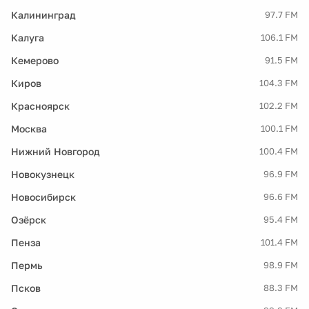
Калининград
97.7 FM
Калуга
106.1 FM
Кемерово
91.5 FM
Киров
104.3 FM
Красноярск
102.2 FM
Москва
100.1 FM
Нижний Новгород
100.4 FM
Новокузнецк
96.9 FM
Новосибирск
96.6 FM
Озёрск
95.4 FM
Пенза
101.4 FM
Пермь
98.9 FM
Псков
88.3 FM