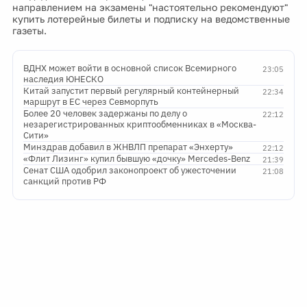
направлением на экзамены "настоятельно рекомендуют"
купить лотерейные билеты и подписку на ведомственные
газеты.
ВДНХ может войти в основной список Всемирного
23:05
наследия ЮНЕСКО
Китай запустит первый регулярный контейнерный
22:34
маршрут в ЕС через Севморпуть
Более 20 человек задержаны по делу о
22:12
незарегистрированных криптообменниках в «Москва-
Сити»
Минздрав добавил в ЖНВЛП препарат «Энхерту»
22:12
«Флит Лизинг» купил бывшую «дочку» Mercedes-Benz
21:39
Сенат США одобрил законопроект об ужесточении
21:08
санкций против РФ