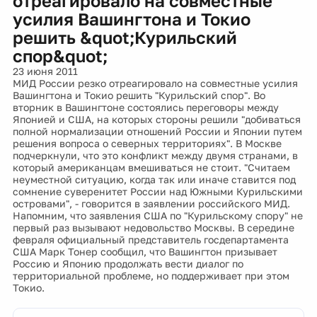
отреагировало на совместные
усилия Вашингтона и Токио
решить &quot;Курильский
спор&quot;
23 июня 2011
МИД России резко отреагировало на совместные усилия
Вашингтона и Токио решить "Курильский спор". Во
вторник в Вашингтоне состоялись переговоры между
Японией и США, на которых стороны решили "добиваться
полной нормализации отношений России и Японии путем
решения вопроса о северных территориях". В Москве
подчеркнули, что это конфликт между двумя странами, в
который американцам вмешиваться не стоит. "Считаем
неуместной ситуацию, когда так или иначе ставится под
сомнение суверенитет России над Южными Курильскими
островами", - говорится в заявлении российского МИД.
Напомним, что заявления США по "Курильскому спору" не
первый раз вызывают недовольство Москвы. В середине
февраля официальный представитель госдепартамента
США Марк Тонер сообщил, что Вашингтон призывает
Россию и Японию продолжать вести диалог по
территориальной проблеме, но поддерживает при этом
Токио.