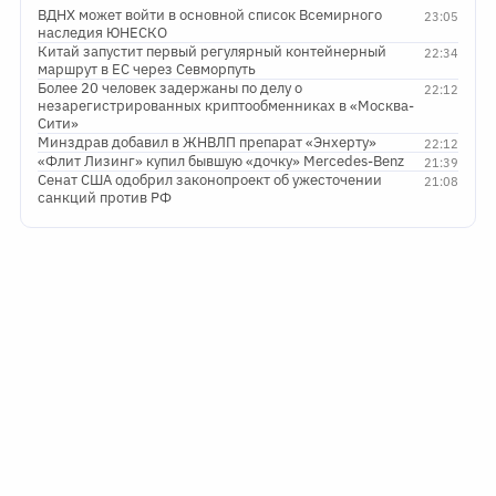
ВДНХ может войти в основной список Всемирного
23:05
наследия ЮНЕСКО
Китай запустит первый регулярный контейнерный
22:34
маршрут в ЕС через Севморпуть
Более 20 человек задержаны по делу о
22:12
незарегистрированных криптообменниках в «Москва-
Сити»
Минздрав добавил в ЖНВЛП препарат «Энхерту»
22:12
«Флит Лизинг» купил бывшую «дочку» Mercedes-Benz
21:39
Сенат США одобрил законопроект об ужесточении
21:08
санкций против РФ