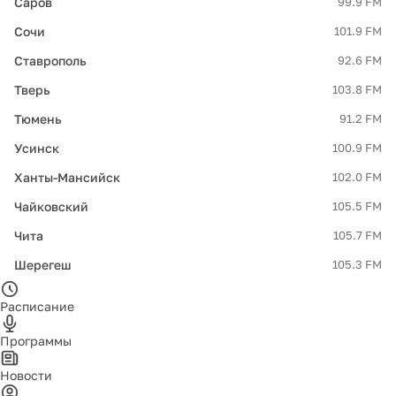
Саров
99.9 FM
Сочи
101.9 FM
Ставрополь
92.6 FM
Тверь
103.8 FM
Тюмень
91.2 FM
Усинск
100.9 FM
Ханты-Мансийск
102.0 FM
Чайковский
105.5 FM
Чита
105.7 FM
Шерегеш
105.3 FM
Расписание
Программы
Новости