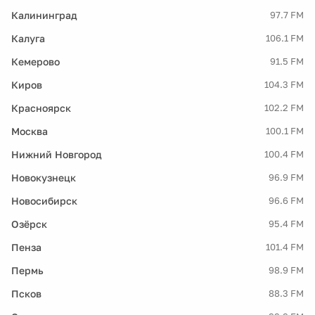
Калининград
97.7 FM
Калуга
106.1 FM
Кемерово
91.5 FM
Киров
104.3 FM
Красноярск
102.2 FM
Москва
100.1 FM
Нижний Новгород
100.4 FM
Новокузнецк
96.9 FM
Новосибирск
96.6 FM
Озёрск
95.4 FM
Пенза
101.4 FM
Пермь
98.9 FM
Псков
88.3 FM