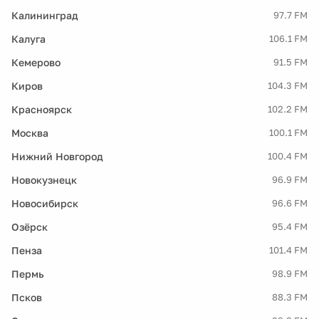
Калининград
97.7 FM
Калуга
106.1 FM
Кемерово
91.5 FM
Киров
104.3 FM
Красноярск
102.2 FM
Москва
100.1 FM
Нижний Новгород
100.4 FM
Новокузнецк
96.9 FM
Новосибирск
96.6 FM
Озёрск
95.4 FM
Пенза
101.4 FM
Пермь
98.9 FM
Псков
88.3 FM