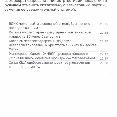
забюрократизировано", министр юстиции предложил в
будущем отменить обязательную регистрацию партий,
заменив ее уведомительной системой.
ВДНХ может войти в основной список Всемирного
23:05
наследия ЮНЕСКО
Китай запустит первый регулярный контейнерный
22:34
маршрут в ЕС через Севморпуть
Более 20 человек задержаны по делу о
22:12
незарегистрированных криптообменниках в «Москва-
Сити»
Минздрав добавил в ЖНВЛП препарат «Энхерту»
22:12
«Флит Лизинг» купил бывшую «дочку» Mercedes-Benz
21:39
Сенат США одобрил законопроект об ужесточении
21:08
санкций против РФ