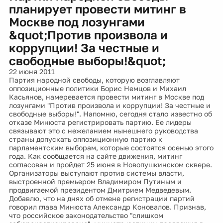
планирует провести митинг в
Москве под лозунгами
&quot;Против произвола и
коррупции! За честные и
свободные выборы!&quot;
22 июня 2011
Партия народной свободы, которую возглавляют
оппозиционные политики Борис Немцов и Михаил
Касьянов, намеревается провести митинг в Москве под
лозунгами "Против произвола и коррупции! За честные и
свободные выборы!". Напомню, сегодня стало известно об
отказе Минюста регистрировать партию. Ее лидеры
связывают это с нежеланием нынешнего руководства
страны допускать оппозиционную партию к
парламентским выборам, которые состоятся осенью этого
года. Как сообщается на сайте движения, митинг
согласован и пройдет 25 июня в Новопушкинском сквере.
Организаторы выступают против системы власти,
выстроенной премьером Владимиром Путиным и
продвигаемой президентом Дмитрием Медведевым.
Добавлю, что на днях об отмене регистрации партий
говорил глава Минюста Александр Коновалов. Признав,
что российское законодательство "слишком