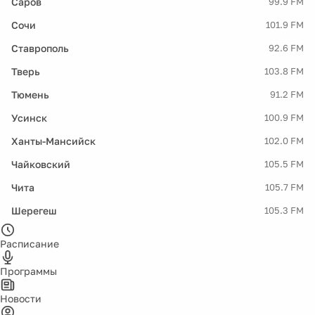
Саров
99.9 FM
Сочи
101.9 FM
Ставрополь
92.6 FM
Тверь
103.8 FM
Тюмень
91.2 FM
Усинск
100.9 FM
Ханты-Мансийск
102.0 FM
Чайковский
105.5 FM
Чита
105.7 FM
Шерегеш
105.3 FM
Расписание
Программы
Новости