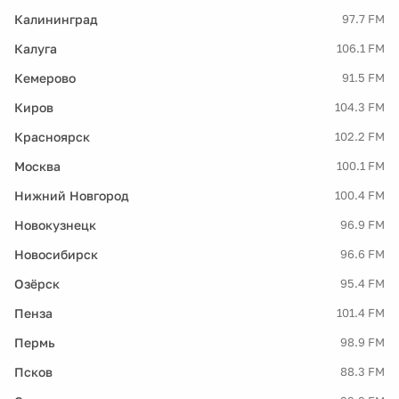
Калининград
97.7 FM
Калуга
106.1 FM
Кемерово
91.5 FM
Киров
104.3 FM
Красноярск
102.2 FM
Москва
100.1 FM
Нижний Новгород
100.4 FM
Новокузнецк
96.9 FM
Новосибирск
96.6 FM
Озёрск
95.4 FM
Пенза
101.4 FM
Пермь
98.9 FM
Псков
88.3 FM