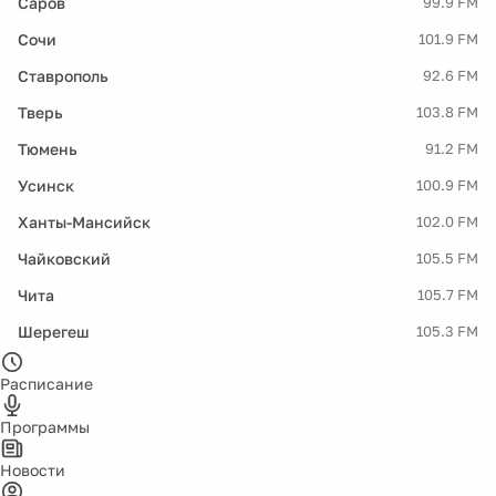
Саров
99.9 FM
Сочи
101.9 FM
Ставрополь
92.6 FM
Тверь
103.8 FM
Тюмень
91.2 FM
Усинск
100.9 FM
Ханты-Мансийск
102.0 FM
Чайковский
105.5 FM
Чита
105.7 FM
Шерегеш
105.3 FM
Расписание
Программы
Новости