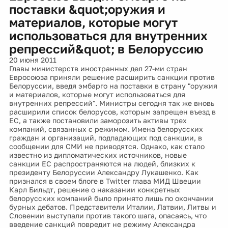
поставки &quot;оружия и
материалов, которые могут
использоваться для внутренних
репрессий&quot; в Белоруссию
20 июня 2011
Главы министерств иностранных дел 27-ми стран
Евросоюза приняли решение расширить санкции против
Белоруссии, введя эмбарго на поставки в страну "оружия
и материалов, которые могут использоваться для
внутренних репрессий". Министры сегодня так же вновь
расширили список белорусов, которым запрещен въезд в
ЕС, а также постановили заморозить активы трех
компаний, связанных с режимом. Имена белорусских
граждан и организаций, подпадающих под санкции, в
сообщении для СМИ не приводятся. Однако, как стало
известно из дипломатических источников, новые
санкции ЕС распространяются на людей, близких к
президенту Белоруссии Александру Лукашенко. Как
признался в своем блоге в Twitter глава МИД Швеции
Карл Бильдт, решение о наказании конкретных
белорусских компаний было принято лишь по окончании
бурных дебатов. Представители Италии, Латвии, Литвы и
Словении выступали против такого шага, опасаясь, что
введение санкций повредит не режиму Александра