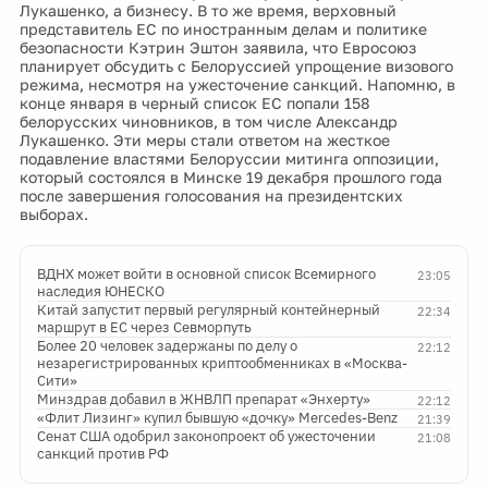
Лукашенко, а бизнесу. В то же время, верховный
представитель ЕС по иностранным делам и политике
безопасности Кэтрин Эштон заявила, что Евросоюз
планирует обсудить с Белоруссией упрощение визового
режима, несмотря на ужесточение санкций. Напомню, в
конце января в черный список ЕС попали 158
белорусских чиновников, в том числе Александр
Лукашенко. Эти меры стали ответом на жесткое
подавление властями Белоруссии митинга оппозиции,
который состоялся в Минске 19 декабря прошлого года
после завершения голосования на президентских
выборах.
ВДНХ может войти в основной список Всемирного
23:05
наследия ЮНЕСКО
Китай запустит первый регулярный контейнерный
22:34
маршрут в ЕС через Севморпуть
Более 20 человек задержаны по делу о
22:12
незарегистрированных криптообменниках в «Москва-
Сити»
Минздрав добавил в ЖНВЛП препарат «Энхерту»
22:12
«Флит Лизинг» купил бывшую «дочку» Mercedes-Benz
21:39
Сенат США одобрил законопроект об ужесточении
21:08
санкций против РФ