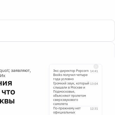
uot; заявляют,
Экс-директор Popcorn
14:41
Books получил четыре
кИх
года условно
ния
Громкий звук, который
13:04
слышали в Москве и
 что
Подмосковье,
объясняют пролетом
сквы
сверхзвукового
самолета
По-прежнему нет
12:31
официальных