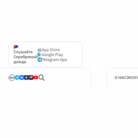
App Store
Слушайте
Google Play
Серебряный
Telegram App
дождь
О НАС
ЭКСК
12+