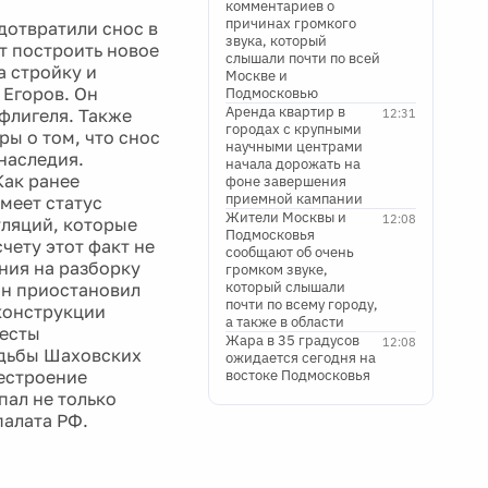
комментариев о
причинах громкого
дотвратили снос в
звука, который
т построить новое
слышали почти по всей
а стройку и
Москве и
 Егоров. Он
Подмосковью
Аренда квартир в
флигеля. Также
12:31
городах с крупными
ры о том, что снос
научными центрами
наследия.
начала дорожать на
Как ранее
фоне завершения
приемной кампании
меет статус
Жители Москвы и
12:08
уляций, которые
Подмосковья
чету этот факт не
сообщают об очень
ния на разборку
громком звуке,
который слышали
ин приостановил
почти по всему городу,
еконструкции
а также в области
тесты
Жара в 35 градусов
12:08
адьбы Шаховских
ожидается сегодня на
рестроение
востоке Подмосковья
пал не только
палата РФ.