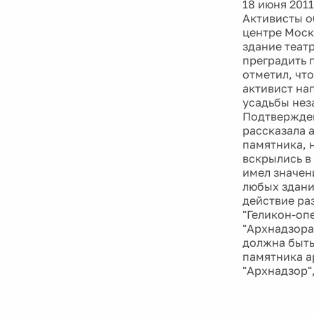
18 июня 2011
Активисты о
центре Моск
здание теат
преградить п
отметил, чт
активист на
усадьбы нез
Подтвержден
рассказала 
памятника, 
вскрылись в
имел значен
любых здани
действие ра
"Геликон-оп
"Архнадзора
должна быть
памятника а
"Архнадзор"