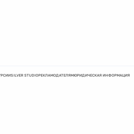
УРСИИ
SILVER STUDIO
РЕКЛАМОДАТЕЛЯМ
ЮРИДИЧЕСКАЯ ИНФОРМАЦИЯ