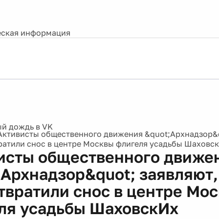
ская информация
Активисты общественного движения &quot;Архнадзор&q
ратили снос в центре Москвы флигеля усадьбы Шаховс
исты общественного движе
;Архнадзор&quot; заявляют,
твратили снос в центре Мо
ля усадьбы ШаховскИх