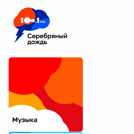
Москва 100.1 FM
Апатиты
Астрахань
Волгоград
Вологда
Екатеринбург
Иваново
Казань
Калининград
Калуга