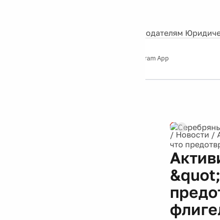
События
Контакты
О нас
Экскурсии
Silver Studio
Рекламодателям
Юридиче
Слушайте
App Store
Google Play
Telegram App
Серебряный
дождь
12+
/
Новости
/
что предотв
Актив
&quot
предо
флиге