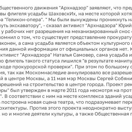
бщественного движения "Архнадзор" заявляют, что пре
вы флигеля усадьбы ШаховскИх, на месте которой хотя
ра "Геликон-опера". " Мы были вынуждены проникнуть н
уть экскаватору", - сказал активист "Архнадзора" Юрий
о у рабочих нет разрешения на механизированный снос 
помнил о том, что существует представление прокурату
аконен, а сама усадьба является объектом культурного 
ия данной информации от официальных органов нет. 
активист "Архнадзора" Наталья Самовер, сама усадьба и
но флигель такого статуса лишился "в результате манип
 ходе прокурорской проверки". При этом по большому с
ия, так как Москомнаследие аннулировало все разреше
й в центре Москвы, а 11 мая мэр Москвы Сергей Собян
зрешений на строительство в центре города. Проект р
еры" был утвержден в марте 2011 года несмотря на про
". В соответствии с ним на месте комплекса зданий ус
 построена новая сцена театра, что подразумевает пе
рхитектуры. Против этого проекта неоднократно высту
, но и многие деятели культуры, а также Общественная 