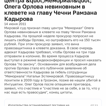
центра &quot;Мемориал&quot;
Олега Орлова невиновным в
клевете на главу Чечни Рамзана
Кадырова
14 июня 2011
Мировой суд признал главу центра "Мемориал" Олега
Орлова невиновным в клевете на главу Чечни Рамзана
Кадырова. На прошлой неделе прокурор попросил не
лишать свободы Орлова, но оштрафовать его на 150 тысяч
рублей. При этом прокурор заявил, что вина
правозащитника в клевете доказана. В свою очередь
адвокат Кадырова требовал, чтобы Орлова на три года
отправили в колонию. Во время процесса Кадыров
выступал в режиме видеоконференции и просил наказать
Орлова "по закону". Основанием для возбуждения дела
против Орлова стало его публичное заявление об
ответственности Кадырова за гибель сотрудницы
"Мемориала" Натальи Эстемировой. Правозащитницу
похитили в 2009 году в Грозном, позже ее нашли убитой в
Ингушетии. Олег Орлов после оглашения приговора,
заявил, что счастлив и "счастлив не за себя, а за то, что у
нас еще есть правосудие", конец цитаты.
Издательства останавливают поставки на
07:33