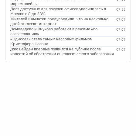
маркетплейсы
Доля доступных для покупки офисов увеличилась в
07:33
Москве с 8 до 28%
Жителей Камчатки предупредили, что на несколько
07:07
дней отключат интернет
Домодедово и Внуково работают в режиме «по
07:07
согласованию»
«Одиссея» стала самым кассовым фильмом
07:07
Кристофера Нолана
Джо Байден впервые появился на публике после
07:07
известий об обострении онкологического заболевания