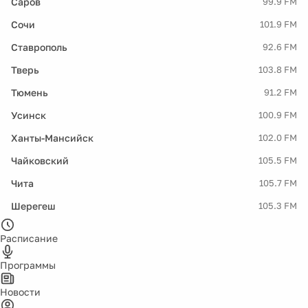
Саров
99.9 FM
Сочи
101.9 FM
Ставрополь
92.6 FM
Тверь
103.8 FM
Тюмень
91.2 FM
Усинск
100.9 FM
Ханты-Мансийск
102.0 FM
Чайковский
105.5 FM
Чита
105.7 FM
Шерегеш
105.3 FM
Расписание
Программы
Новости