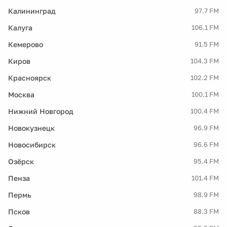
Калининград
97.7 FM
Калуга
106.1 FM
Кемерово
91.5 FM
Киров
104.3 FM
Красноярск
102.2 FM
Москва
100.1 FM
Нижний Новгород
100.4 FM
Новокузнецк
96.9 FM
Новосибирск
96.6 FM
Озёрск
95.4 FM
Пенза
101.4 FM
Пермь
98.9 FM
Псков
88.3 FM