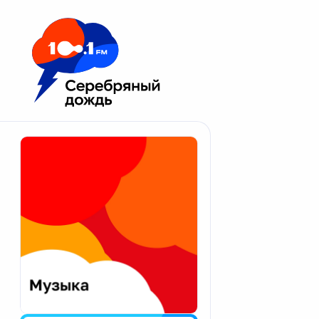
Москва 100.1 FM
Апатиты
Астрахань
Волгоград
Вологда
Екатеринбург
Иваново
Казань
Калининград
Калуга