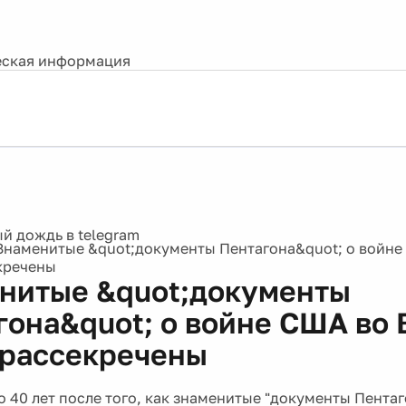
ская информация
Знаменитые &quot;документы Пентагона&quot; о войне
кречены
нитые &quot;документы
гона&quot; о войне США во
 рассекречены
о 40 лет после того, как знаменитые "документы Пента