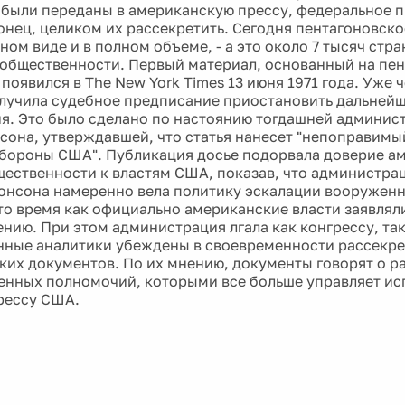
 были переданы в американскую прессу, федеральное 
онец, целиком их рассекретить. Сегодня пентагоновско
ом виде и в полном объеме, - а это около 7 тысяч стран
общественности. Первый материал, основанный на пе
появился в The New York Times 13 июня 1971 года. Уже 
лучила судебное предписание приостановить дальней
я. Это было сделано по настоянию тогдашней админис
сона, утверждавшей, что статья нанесет "непоправимы
бороны США". Публикация досье подорвала доверие а
ественности к властям США, показав, что администра
нсона намеренно вела политику эскалации вооруженн
 то время как официально американские власти заявляли
ению. При этом администрация лгала как конгрессу, та
нные аналитики убеждены в своевременности рассекр
ких документов. По их мнению, документы говорят о р
енных полномочий, которыми все больше управляет ис
грессу США.