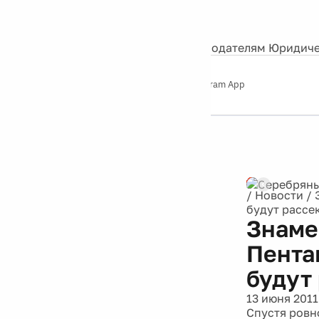
События
Контакты
О нас
Экскурсии
Silver Studio
Рекламодателям
Юридиче
Слушайте
App Store
Google Play
Telegram App
Серебряный
дождь
12+
Реклама
/
Новости
/
будут рассе
Знаме
Пента
будут
13 июня 2011
Спустя ровн