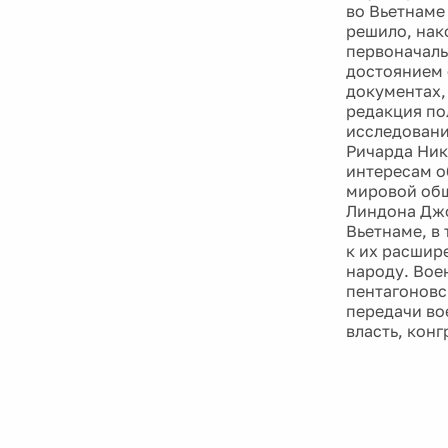
во Вьетнаме
решило, нак
первоначальн
достоянием 
документах, 
редакция по
исследовани
Ричарда Ник
интересам о
мировой общ
Линдона Джо
Вьетнаме, в
к их расшир
народу. Вое
пентагоновс
передачи во
власть, кон