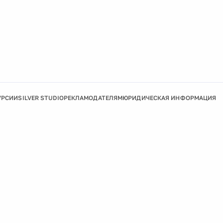
УРСИИ
SILVER STUDIO
РЕКЛАМОДАТЕЛЯМ
ЮРИДИЧЕСКАЯ ИНФОРМАЦИЯ