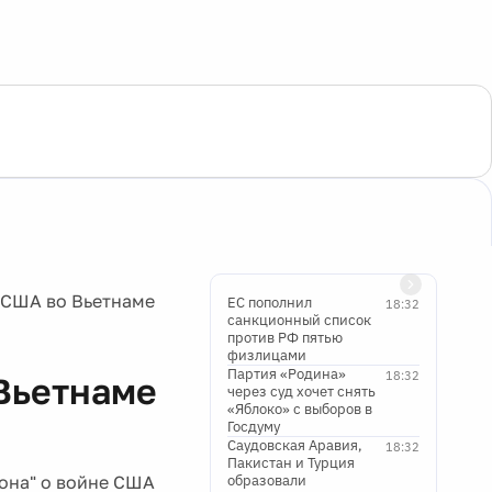
 США во Вьетнаме
ЕС пополнил
18:32
санкционный список
против РФ пятью
физлицами
Партия «Родина»
18:32
 Вьетнаме
через суд хочет снять
«Яблоко» с выборов в
Госдуму
Саудовская Аравия,
18:32
Пакистан и Турция
гона" о войне США
образовали