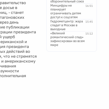
оборонительный союз
правительство
Минцифры не
16:51
е досье в
планирует
иц, - станет
ограничивать детям
нтагоновских
доступ к соцсетям
Гидрометцентр: жара
через день
15:45
спадет в Москве в
шие публикации
выходные
трации президента
«Великий
15:12
й ущерб
романтический спад»
зафиксирован во всем
мериканской и
мире
ция президента
ых действий во
, что не стремятся
к и американскому
ечивания
азумности
полнительная