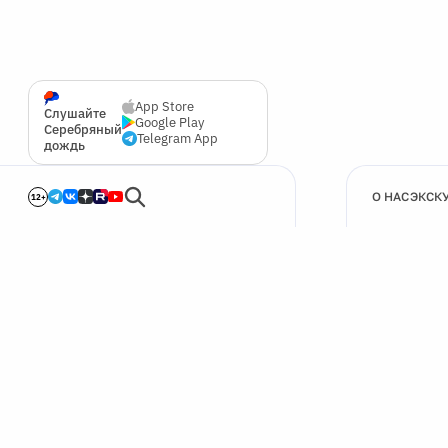
App Store
Слушайте
Google Play
Серебряный
Telegram App
дождь
О НАС
ЭКСК
12+