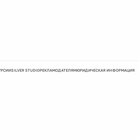
УРСИИ
SILVER STUDIO
РЕКЛАМОДАТЕЛЯМ
ЮРИДИЧЕСКАЯ ИНФОРМАЦИЯ