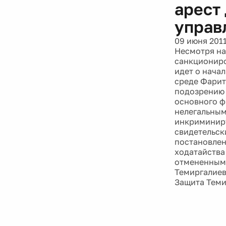
арест
управ
09 июня 201
Несмотря на
санкциониро
идет о нача
среде Фарит
подозрению в
основного ф
нелегальным
инкриминиру
свидетельск
постановлен
ходатайства
отмененным 
Темиргалиев
Защита Теми