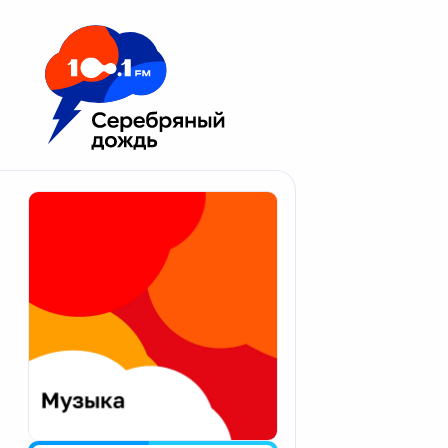
Москва 100.1 FM
Апатиты
Астрахань
Волгоград
Вологда
Екатеринбург
Иваново
Казань
Калининград
Калуга