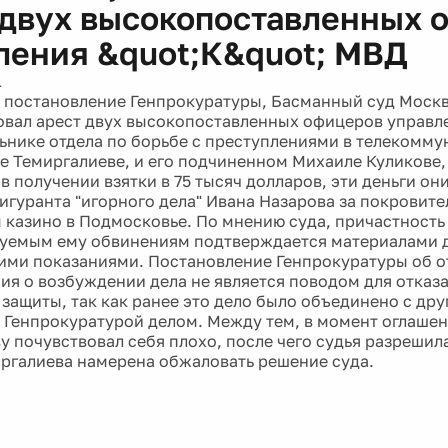
 двух высокопоставленных 
ления &quot;К&quot; МВД
1
 постановление Генпрокуратуры, Басманный суд Москв
вал арест двух высокопоставленных офицеров управле
льнике отдела по борьбе с преступлениями в телекомм
е Темиргалиеве, и его подчиненном Михаиле Куликове
 получении взятки в 75 тысяч долларов, эти деньги он
игуранта "игорного дела" Ивана Назарова за покровите
 казино в Подмосковье. По мнению суда, причастность
емым ему обвинениям подтверждается материалами д
ими показаниями. Постановление Генпрокуратуры об 
ия о возбуждении дела не является поводом для отказ
 защиты, так как ранее это дело было объединено с дру
Генпрокуратурой делом. Между тем, в момент оглашен
у почувствовал себя плохо, после чего судья разрешила
ргалиева намерена обжаловать решение суда.