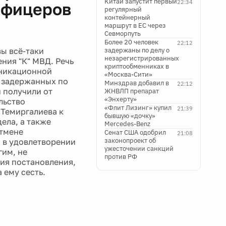
Китай запустит первый
22:34
офицеров
регулярный
контейнерный
маршрут в ЕС через
Севморпуть
Более 20 человек
22:12
ы всё-таки
задержаны по делу о
незарегистрированных
ния "К" МВД. Речь
криптообменниках в
уникационной
«Москва-Сити»
, задержанных по
Минздрав добавил в
22:12
и получили от
ЖНВЛП препарат
«Энхерту»
льство
«Флит Лизинг» купил
21:39
 Темиргалиева к
бывшую «дочку»
ела, а также
Mercedes-Benz
отмене
Сенат США одобрил
21:08
законопроект об
а в удовлетворении
ужесточении санкций
гим, не
против РФ
ия постановления,
 ему сесть.