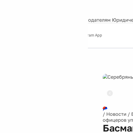
События
Контакты
О нас
Экскурсии
Silver Studio
Рекламодателям
Юридиче
Слушайте
App Store
Google Play
Telegram App
Серебряный
дождь
12+
Реклама
/
Новости
/
офицеров уп
Басма