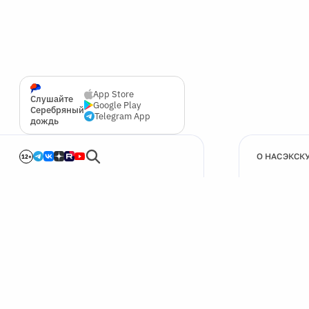
App Store
Слушайте
Google Play
Серебряный
Telegram App
дождь
О НАС
ЭКСК
12+