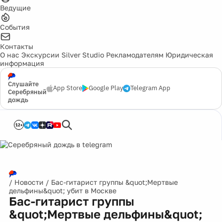
Ведущие
События
Контакты
О нас
Экскурсии
Silver Studio
Рекламодателям
Юридическая
информация
Слушайте
App Store
Google Play
Telegram App
Серебряный
дождь
12+
/
Новости
/
Бас-гитарист группы &quot;Мертвые
дельфины&quot; убит в Москве
Бас-гитарист группы
&quot;Мертвые дельфины&quot;