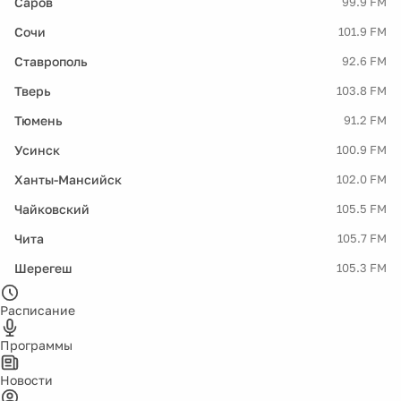
Саров
99.9 FM
Сочи
101.9 FM
Ставрополь
92.6 FM
Тверь
103.8 FM
Тюмень
91.2 FM
Усинск
100.9 FM
Ханты-Мансийск
102.0 FM
Чайковский
105.5 FM
Чита
105.7 FM
Шерегеш
105.3 FM
Расписание
Программы
Новости