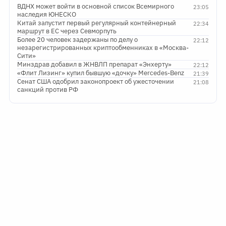
ВДНХ может войти в основной список Всемирного
23:05
наследия ЮНЕСКО
Китай запустит первый регулярный контейнерный
22:34
маршрут в ЕС через Севморпуть
Более 20 человек задержаны по делу о
22:12
незарегистрированных криптообменниках в «Москва-
Сити»
Минздрав добавил в ЖНВЛП препарат «Энхерту»
22:12
«Флит Лизинг» купил бывшую «дочку» Mercedes-Benz
21:39
Сенат США одобрил законопроект об ужесточении
21:08
санкций против РФ