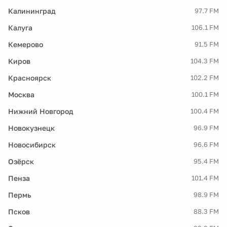
Калининград
97.7 FM
Калуга
106.1 FM
Кемерово
91.5 FM
Киров
104.3 FM
Красноярск
102.2 FM
Москва
100.1 FM
Нижний Новгород
100.4 FM
Новокузнецк
96.9 FM
Новосибирск
96.6 FM
Озёрск
95.4 FM
Пенза
101.4 FM
Пермь
98.9 FM
Псков
88.3 FM