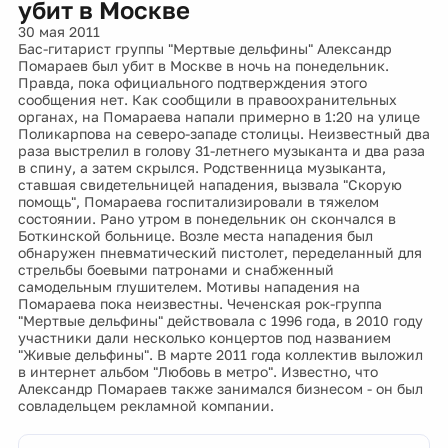
убит в Москве
30 мая 2011
Бас-гитарист группы "Мертвые дельфины" Александр
Помараев был убит в Москве в ночь на понедельник.
Правда, пока официального подтверждения этого
сообщения нет. Как сообщили в правоохранительных
органах, на Помараева напали примерно в 1:20 на улице
Поликарпова на северо-западе столицы. Неизвестный два
раза выстрелил в голову 31-летнего музыканта и два раза
в спину, а затем скрылся. Родственница музыканта,
ставшая свидетельницей нападения, вызвала "Скорую
помощь", Помараева госпитализировали в тяжелом
состоянии. Рано утром в понедельник он скончался в
Боткинской больнице. Возле места нападения был
обнаружен пневматический пистолет, переделанный для
стрельбы боевыми патронами и снабженный
самодельным глушителем. Мотивы нападения на
Помараева пока неизвестны. Чеченская рок-группа
"Мертвые дельфины" действовала с 1996 года, в 2010 году
участники дали несколько концертов под названием
"Живые дельфины". В марте 2011 года коллектив выложил
в интернет альбом "Любовь в метро". Известно, что
Александр Помараев также занимался бизнесом - он был
совладельцем рекламной компании.