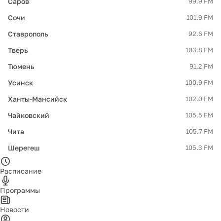
Саров
99.9 FM
Сочи
101.9 FM
Ставрополь
92.6 FM
Тверь
103.8 FM
Тюмень
91.2 FM
Усинск
100.9 FM
Ханты-Мансийск
102.0 FM
Чайковский
105.5 FM
Чита
105.7 FM
Шерегеш
105.3 FM
Расписание
Программы
Новости