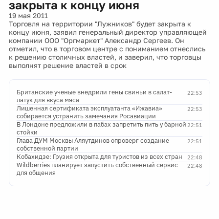
закрыта к концу июня
19 мая 2011
Торговля на территории "Лужников" будет закрыта к
концу июня, заявил генеральный директор управляющей
компании ООО "Оргмаркет" Александр Сергеев. Он
отметил, что в торговом центре с пониманием отнеслись
к решению столичных властей, и заверил, что торговцы
выполнят решение властей в срок
Британские ученые внедрили гены свиньи в салат-
22:53
латук для вкуса мяса
Лишенная сертификата эксплуатанта «Ижавиа»
22:53
собирается устранить замечания Росавиации
В Лондоне предложили в пабах запретить пить у барной
22:51
стойки
Глава ДУМ Москвы Аляутдинов опроверг создание
22:51
собственной партии
Кобахидзе: Грузия открыта для туристов из всех стран
22:48
Wildberries планирует запустить собственный сервис
22:48
для общения