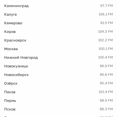
Калининград
97.7 FM
Калуга
106.1 FM
Кемерово
91.5 FM
Киров
104.3 FM
Красноярск
102.2 FM
Москва
100.1 FM
Нижний Новгород
100.4 FM
Новокузнецк
96.9 FM
Новосибирск
96.6 FM
Озёрск
95.4 FM
Пенза
101.4 FM
Пермь
98.9 FM
Псков
88.3 FM