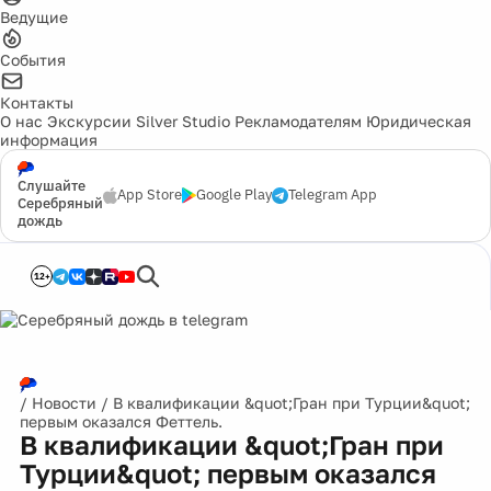
Ведущие
События
Контакты
О нас
Экскурсии
Silver Studio
Рекламодателям
Юридическая
информация
Слушайте
App Store
Google Play
Telegram App
Серебряный
дождь
12+
/
Новости
/
В квалификации &quot;Гран при Турции&quot;
первым оказался Феттель.
В квалификации &quot;Гран при
Турции&quot; первым оказался