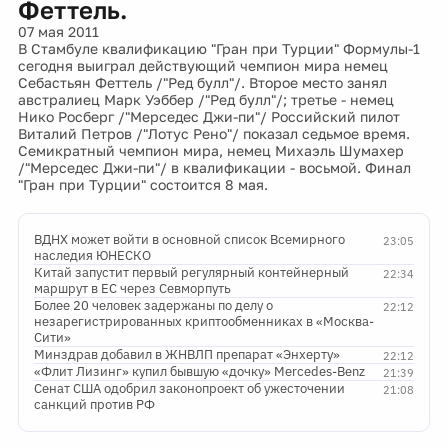
Феттель.
07 мая 2011
В Стамбуле квалификацию "Гран при Турции" Формулы-1
сегодня выиграл действующий чемпион мира немец
Себастьян Феттель /"Ред булл"/. Второе место занял
австралиец Марк Уэббер /"Ред булл"/; третье - немец
Нико Росберг /"Мерседес Джи-пи"/ Российский пилот
Виталий Петров /"Лотус Рено"/ показал седьмое время.
Семикратный чемпион мира, немец Михаэль Шумахер
/"Мерседес Джи-пи"/ в квалификации - восьмой. Финал
"Гран при Турции" состоится 8 мая.
ВДНХ может войти в основной список Всемирного
23:05
наследия ЮНЕСКО
Китай запустит первый регулярный контейнерный
22:34
маршрут в ЕС через Севморпуть
Более 20 человек задержаны по делу о
22:12
незарегистрированных криптообменниках в «Москва-
Сити»
Минздрав добавил в ЖНВЛП препарат «Энхерту»
22:12
«Флит Лизинг» купил бывшую «дочку» Mercedes-Benz
21:39
Сенат США одобрил законопроект об ужесточении
21:08
санкций против РФ