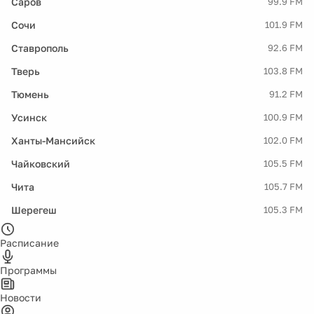
Саров
99.9 FM
Сочи
101.9 FM
Ставрополь
92.6 FM
Тверь
103.8 FM
Тюмень
91.2 FM
Усинск
100.9 FM
Ханты-Мансийск
102.0 FM
Чайковский
105.5 FM
Чита
105.7 FM
Шерегеш
105.3 FM
Расписание
Программы
Новости