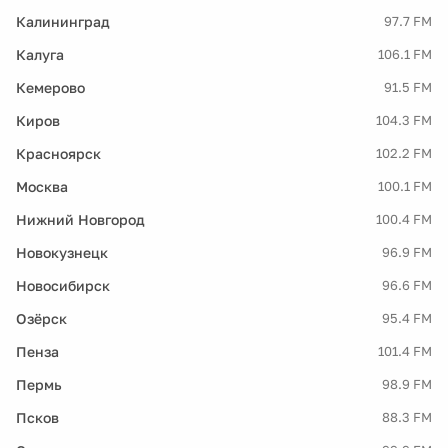
Калининград
97.7 FM
Калуга
106.1 FM
Кемерово
91.5 FM
Киров
104.3 FM
Красноярск
102.2 FM
Москва
100.1 FM
Нижний Новгород
100.4 FM
Новокузнецк
96.9 FM
Новосибирск
96.6 FM
Озёрск
95.4 FM
Пенза
101.4 FM
Пермь
98.9 FM
Псков
88.3 FM