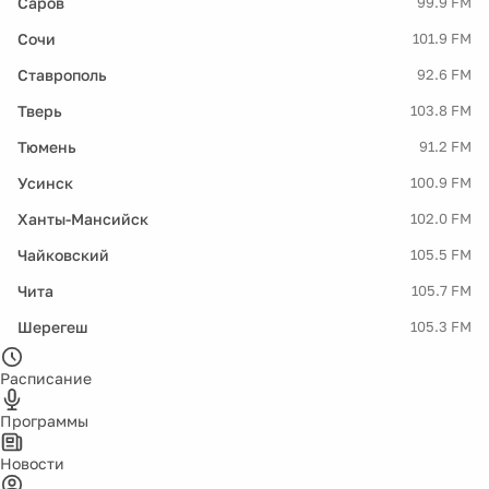
Саров
99.9 FM
Сочи
101.9 FM
Ставрополь
92.6 FM
Тверь
103.8 FM
Тюмень
91.2 FM
Усинск
100.9 FM
Ханты-Мансийск
102.0 FM
Чайковский
105.5 FM
Чита
105.7 FM
Шерегеш
105.3 FM
Расписание
Программы
Новости