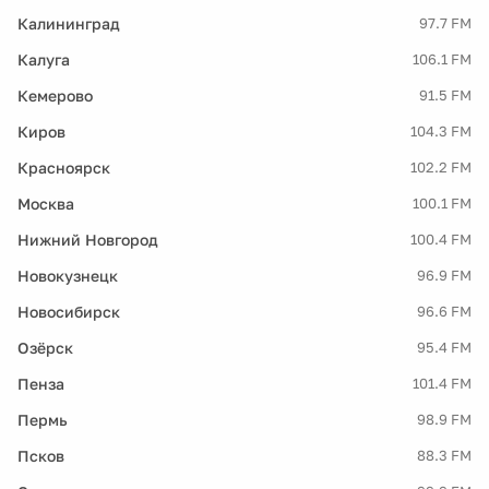
Калининград
97.7 FM
Калуга
106.1 FM
Кемерово
91.5 FM
Киров
104.3 FM
Красноярск
102.2 FM
Москва
100.1 FM
Нижний Новгород
100.4 FM
Новокузнецк
96.9 FM
Новосибирск
96.6 FM
Озёрск
95.4 FM
Пенза
101.4 FM
Пермь
98.9 FM
Псков
88.3 FM