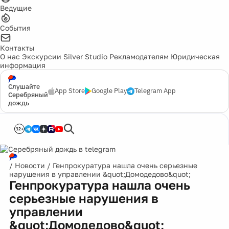
Ведущие
События
Контакты
О нас
Экскурсии
Silver Studio
Рекламодателям
Юридическая
информация
Слушайте
App Store
Google Play
Telegram App
Серебряный
дождь
12+
/
Новости
/
Генпрокуратура нашла очень серьезные
нарушения в управлении &quot;Домодедово&quot;
Генпрокуратура нашла очень
серьезные нарушения в
управлении
&quot;Домодедово&quot;