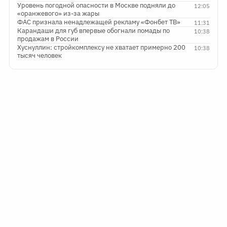
Уровень погодной опасности в Москве подняли до
12:05
«оранжевого» из-за жары
ФАС признала ненадлежащей рекламу «Фонбет ТВ»
11:31
Карандаши для губ впервые обогнали помады по
10:38
продажам в России
Хуснуллин: стройкомплексу не хватает примерно 200
10:38
тысяч человек