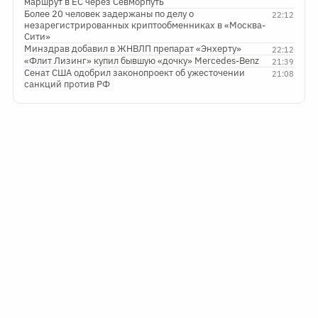
маршрут в ЕС через Севморпуть
Более 20 человек задержаны по делу о
22:12
незарегистрированных криптообменниках в «Москва-
Сити»
Минздрав добавил в ЖНВЛП препарат «Энхерту»
22:12
«Флит Лизинг» купил бывшую «дочку» Mercedes-Benz
21:39
Сенат США одобрил законопроект об ужесточении
21:08
санкций против РФ