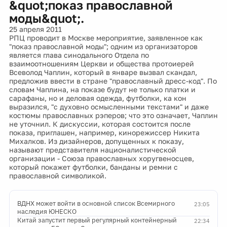
&quot;показ православной
моды&quot;.
25 апреля 2011
РПЦ проводит в Москве мероприятие, заявленное как
"показ православной моды"; одним из организаторов
является глава синодального Отдела по
взаимоотношениям Церкви и общества протоиерей
Всеволод Чаплин, который в январе вызвал скандал,
предложив ввести в стране "православный дресс-код". По
словам Чаплина, на показе будут не только платки и
сарафаны, но и деловая одежда, футболки, ка кон
выразился, "с духовно осмысленными текстами" и даже
костюмы православных рэперов; что это означает, Чаплин
не уточнил. К дискуссии, которая состоится после
показа, приглашен, например, кинорежиссер Никита
Михалков. Из дизайнеров, допущенных к показу,
называют представителя националистической
организации - Союза православных хоругвеносцев,
который покажет футболки, банданы и ремни с
православной символикой.
ВДНХ может войти в основной список Всемирного
23:05
наследия ЮНЕСКО
Китай запустит первый регулярный контейнерный
22:34