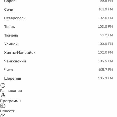
Саров
99.9 FM
Сочи
101.9 FM
Ставрополь
92.6 FM
Тверь
103.8 FM
Тюмень
91.2 FM
Усинск
100.9 FM
Ханты-Мансийск
102.0 FM
Чайковский
105.5 FM
Чита
105.7 FM
Шерегеш
105.3 FM
Расписание
Программы
Новости