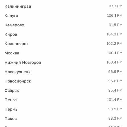
Калининград
97.7 FM
Калуга
106.1 FM
Кемерово
91.5 FM
Киров
104.3 FM
Красноярск
102.2 FM
Москва
100.1 FM
Нижний Новгород
100.4 FM
Новокузнецк
96.9 FM
Новосибирск
96.6 FM
Озёрск
95.4 FM
Пенза
101.4 FM
Пермь
98.9 FM
Псков
88.3 FM