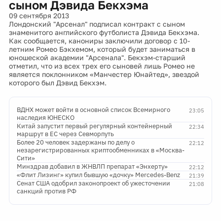
сыном Дэвида Бекхэма
09 сентября 2013
Лондонский "Арсенал" подписал контракт с сыном
знаменитого английского футболиста Дэвида Бекхэма.
Как сообщается, канониры заключили договор с 10-
летним Ромео Бэкхемом, который будет заниматься в
юношеской академии "Арсенала". Бекхэм-старший
отметил, что из всех трех его сыновей лишь Ромео не
является поклонником «Манчестер Юнайтед», звездой
которого был Дэвид Бекхэм.
ВДНХ может войти в основной список Всемирного
23:05
наследия ЮНЕСКО
Китай запустит первый регулярный контейнерный
22:34
маршрут в ЕС через Севморпуть
Более 20 человек задержаны по делу о
22:12
незарегистрированных криптообменниках в «Москва-
Сити»
Минздрав добавил в ЖНВЛП препарат «Энхерту»
22:12
«Флит Лизинг» купил бывшую «дочку» Mercedes-Benz
21:39
Сенат США одобрил законопроект об ужесточении
21:08
санкций против РФ