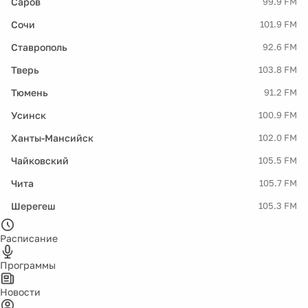
Саров
99.9 FM
Сочи
101.9 FM
Ставрополь
92.6 FM
Тверь
103.8 FM
Тюмень
91.2 FM
Усинск
100.9 FM
Ханты-Мансийск
102.0 FM
Чайковский
105.5 FM
Чита
105.7 FM
Шерегеш
105.3 FM
Расписание
Программы
Новости