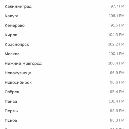
Калининград
97.7 FM
Калуга
106.1 FM
Кемерово
91.5 FM
Киров
104.3 FM
Красноярск
102.2 FM
Москва
100.1 FM
Нижний Новгород
100.4 FM
Новокузнецк
96.9 FM
Новосибирск
96.6 FM
Озёрск
95.4 FM
Пенза
101.4 FM
Пермь
98.9 FM
Псков
88.3 FM