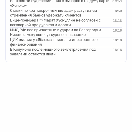
Верховный суд России снял с выборов в Госдуму партию
19:53
«Яблоко»
Ставки по краткосрочным вкладам растут из-за
18:50
стремления банков удержать клиентов
Вице-премьер РФ Марат Хуснуллин не согласен с
18:18
поговоркой про дураков и дороги
МИД РФ: все причастные к ударам по Белгороду и
18:18
Нижнекамску понесут суровое наказание
ЦИК выявил у «Яблока» признаки иностранного
18:18
финансирования
В Колумбии после мощного землетрясения под
18:18
завалами остаются люди