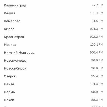
Калининград
97.7 FM
Калуга
106.1 FM
Кемерово
91.5 FM
Киров
104.3 FM
Красноярск
102.2 FM
Москва
100.1 FM
Нижний Новгород
100.4 FM
Новокузнецк
96.9 FM
Новосибирск
96.6 FM
Озёрск
95.4 FM
Пенза
101.4 FM
Пермь
98.9 FM
Псков
88.3 FM