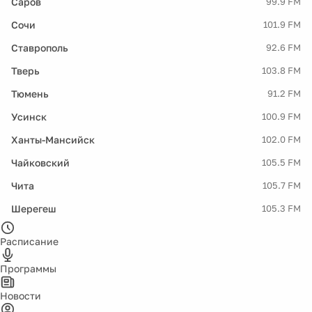
Саров
99.9 FM
Сочи
101.9 FM
Ставрополь
92.6 FM
Тверь
103.8 FM
Тюмень
91.2 FM
Усинск
100.9 FM
Ханты-Мансийск
102.0 FM
Чайковский
105.5 FM
Чита
105.7 FM
Шерегеш
105.3 FM
Расписание
Программы
Новости