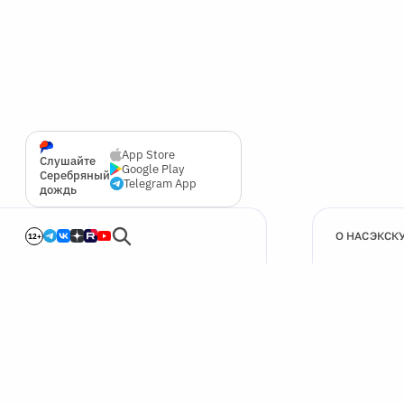
App Store
Слушайте
Google Play
Серебряный
Telegram App
дождь
О НАС
ЭКСК
12+