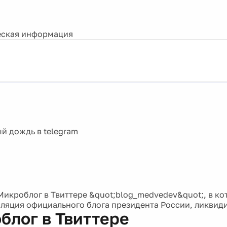
ская информация
Микроблог в Твиттере &quot;blog_medvedev&quot;, в к
сляция официального блога президента России, ликвид
блог в Твиттере