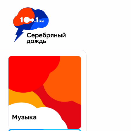
Москва 100.1 FM
Апатиты
Астрахань
Волгоград
Вологда
Екатеринбург
Иваново
Казань
Калининград
Калуга