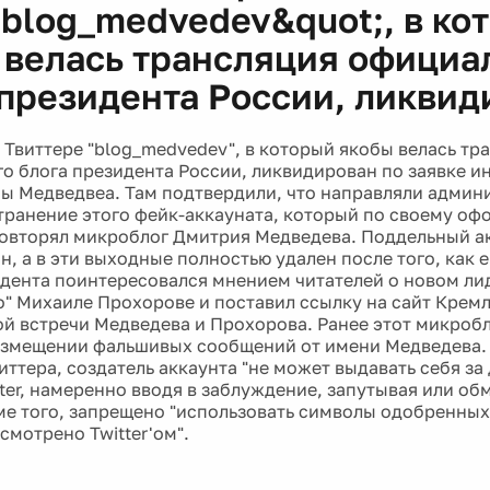
;blog_medvedev&quot;, в ко
 велась трансляция официа
 президента России, ликвид
 Твиттере "blog_medvedev", в который якобы велась тр
о блога президента России, ликвидирован по заявке и
ы Медведвеа. Там подтвердили, что направляли админ
странение этого фейк-аккауната, который по своему о
овторял микроблог Дмитрия Медведева. Поддельный а
, а в эти выходные полностью удален после того, как е
дента поинтересовался мнением читателей о новом ли
о" Михаиле Прохорове и поставил ссылку на сайт Кремл
й встречи Медведева и Прохорова. Ранее этот микроб
азмещении фальшивых сообщений от имени Медведева.
ттера, создатель аккаунта "не может выдавать себя за 
tter, намеренно вводя в заблуждение, запутывая или об
ме того, запрещено "использовать символы одобренных
смотрено Twitter'ом".