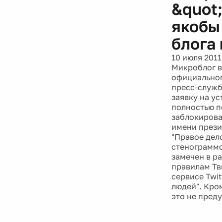
&quot
якобы
блога
10 июля 2011
Микроблог в
официальног
пресс-служб
заявку на у
полностью п
заблокирован
имени прези
"Правое дел
стенограммо
замечен в р
правилам Тви
сервисе Twi
людей". Кро
это не преду