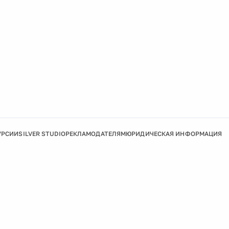
УРСИИ
SILVER STUDIO
РЕКЛАМОДАТЕЛЯМ
ЮРИДИЧЕСКАЯ ИНФОРМАЦИЯ