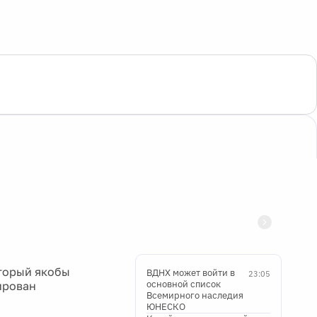
оторый якобы
ВДНХ может войти в
23:05
основной список
ирован
Всемирного наследия
ЮНЕСКО