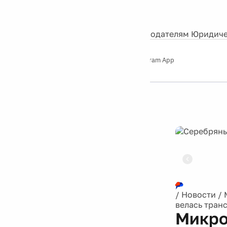
События
Контакты
О нас
Экскурсии
Silver Studio
Рекламодателям
Юридиче
Слушайте
App Store
Google Play
Telegram App
Серебряный
дождь
12+
Реклама
/
Новости
/
велась тран
Микро