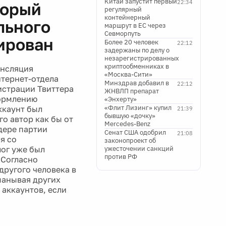
Китай запустит первый
22:34
торый
регулярный
контейнерный
льного
маршрут в ЕС через
Севморпуть
ирован
Более 20 человек
22:12
задержаны по делу о
незарегистрированных
криптообменниках в
ансляция
«Москва-Сити»
нтернет-отдела
Минздрав добавил в
22:12
истрации Твиттера
ЖНВЛП препарат
формлению
«Энхерту»
«Флит Лизинг» купил
ккаунт был
21:39
бывшую «дочку»
го автор как бы от
Mercedes-Benz
дере партии
Сенат США одобрил
21:08
я со
законопроект об
лог уже был
ужесточении санкций
против РФ
 Согласно
другого человека в
манывая других
 аккаунтов, если