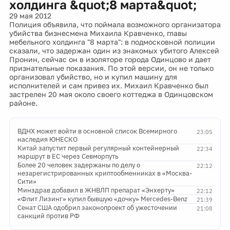
холдинга &quot;8 марта&quot;
29 мая 2012
Полиция объявила, что поймала возможного организатора
убийства бизнесмена Михаила Кравченко, главы
мебельного холдинга "8 марта": в подмосковной полиции
сказали, что задержан один из знакомых убитого Алексей
Пронин, сейчас он в изоляторе города Одинцово и дает
признательные показания. По этой версии, он не только
организовал убийство, но и купил машину для
исполнителей и сам привез их. Михаил Кравченко был
застрелен 20 мая около своего коттеджа в Одинцовском
районе.
ВДНХ может войти в основной список Всемирного
23:05
наследия ЮНЕСКО
Китай запустит первый регулярный контейнерный
22:34
маршрут в ЕС через Севморпуть
Более 20 человек задержаны по делу о
22:12
незарегистрированных криптообменниках в «Москва-
Сити»
Минздрав добавил в ЖНВЛП препарат «Энхерту»
22:12
«Флит Лизинг» купил бывшую «дочку» Mercedes-Benz
21:39
Сенат США одобрил законопроект об ужесточении
21:08
санкций против РФ