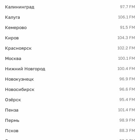
Калининград
97.7 FM
Калуга
106.1 FM
Кемерово
91.5 FM
Киров
104.3 FM
Красноярск
102.2 FM
Москва
100.1 FM
Нижний Новгород
100.4 FM
Новокузнецк
96.9 FM
Новосибирск
96.6 FM
Озёрск
95.4 FM
Пенза
101.4 FM
Пермь
98.9 FM
Псков
88.3 FM