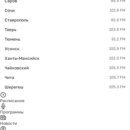
Саров
99.9 FM
Сочи
101.9 FM
Ставрополь
92.6 FM
Тверь
103.8 FM
Тюмень
91.2 FM
Усинск
100.9 FM
Ханты-Мансийск
102.0 FM
Чайковский
105.5 FM
Чита
105.7 FM
Шерегеш
105.3 FM
Расписание
Программы
Новости