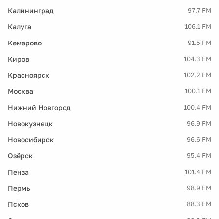
Калининград
97.7 FM
Калуга
106.1 FM
Кемерово
91.5 FM
Киров
104.3 FM
Красноярск
102.2 FM
Москва
100.1 FM
Нижний Новгород
100.4 FM
Новокузнецк
96.9 FM
Новосибирск
96.6 FM
Озёрск
95.4 FM
Пенза
101.4 FM
Пермь
98.9 FM
Псков
88.3 FM