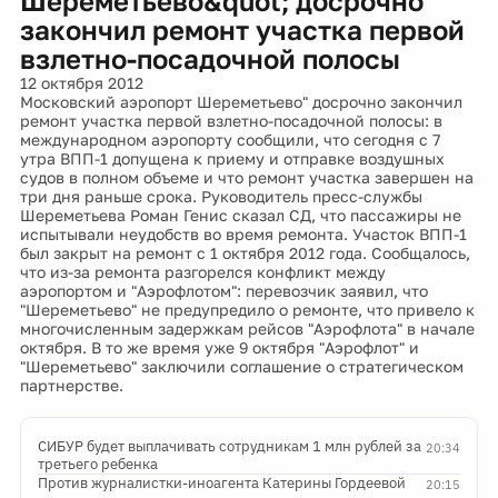
Шереметьево&quot; досрочно
закончил ремонт участка первой
взлетно-посадочной полосы
12 октября 2012
Московский аэропорт Шереметьево" досрочно закончил
ремонт участка первой взлетно-посадочной полосы: в
международном аэропорту сообщили, что сегодня с 7
утра ВПП-1 допущена к приему и отправке воздушных
судов в полном объеме и что ремонт участка завершен на
три дня раньше срока. Руководитель пресс-службы
Шереметьева Роман Генис сказал СД, что пассажиры не
испытывали неудобств во время ремонта. Участок ВПП-1
был закрыт на ремонт с 1 октября 2012 года. Сообщалось,
что из-за ремонта разгорелся конфликт между
аэропортом и "Аэрофлотом": перевозчик заявил, что
"Шереметьево" не предупредило о ремонте, что привело к
многочисленным задержкам рейсов "Аэрофлота" в начале
октября. В то же время уже 9 октября "Аэрофлот" и
"Шереметьево" заключили соглашение о стратегическом
партнерстве.
СИБУР будет выплачивать сотрудникам 1 млн рублей за
20:34
третьего ребенка
Против журналистки-иноагента Катерины Гордеевой
20:15