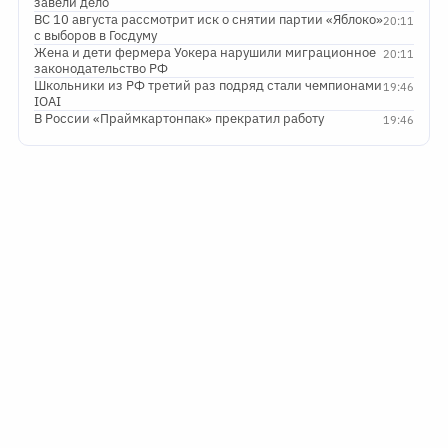
завели дело
ВС 10 августа рассмотрит иск о снятии партии «Яблоко»
20:11
с выборов в Госдуму
Жена и дети фермера Уокера нарушили миграционное
20:11
законодательство РФ
Школьники из РФ третий раз подряд стали чемпионами
19:46
IOAI
В России «Праймкартонпак» прекратил работу
19:46