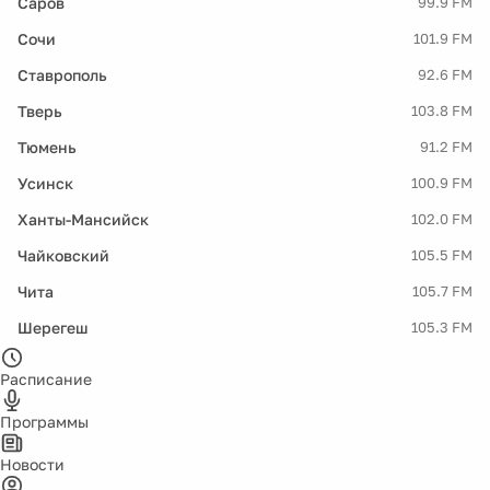
Саров
99.9 FM
Сочи
101.9 FM
Ставрополь
92.6 FM
Тверь
103.8 FM
Тюмень
91.2 FM
Усинск
100.9 FM
Ханты-Мансийск
102.0 FM
Чайковский
105.5 FM
Чита
105.7 FM
Шерегеш
105.3 FM
Расписание
Программы
Новости