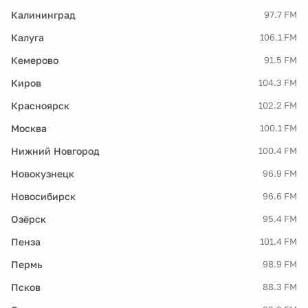
Калининград
97.7 FM
Калуга
106.1 FM
Кемерово
91.5 FM
Киров
104.3 FM
Красноярск
102.2 FM
Москва
100.1 FM
Нижний Новгород
100.4 FM
Новокузнецк
96.9 FM
Новосибирск
96.6 FM
Озёрск
95.4 FM
Пенза
101.4 FM
Пермь
98.9 FM
Псков
88.3 FM