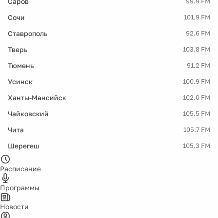
Саров
99.9 FM
Сочи
101.9 FM
Ставрополь
92.6 FM
Тверь
103.8 FM
Тюмень
91.2 FM
Усинск
100.9 FM
Ханты-Мансийск
102.0 FM
Чайковский
105.5 FM
Чита
105.7 FM
Шерегеш
105.3 FM
Расписание
Программы
Новости