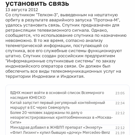
установить связь
13 августа 2012
Со спутником "Телком-3", выведенным на нештатную
орбиту в результате аварийного запуска "Протона-М",
удалось установить связь. Спутник предназначен для
ретрансляции телевизионного сигнала. Однако,
сообщается, что использование спутника по назначению
невозможно. В то же время, согласно анализу
телеметрической информации, поступающей со
спутника, все его служебные системы функционируют
штатно. Спутник создан российским предприятием
"Информационные спутниковые системы" по заказу
индонезийского оператора связи. Он должен был
обеспечить все виды телекоммуникационных услуг на
территории Индонезии и Индокитая.
ВДНХ может войти в основной список Всемирного
23:05
наследия ЮНЕСКО
Китай запустит первый регулярный контейнерный
22:34
маршрут в ЕС через Севморпуть
Более 20 человек задержаны по делу о
22:12
незарегистрированных криптообменниках в «Москва-
Сити»
Минздрав добавил в ЖНВЛП препарат «Энхерту»
22:12
«Флит Лизинг» купил бывшую «дочку» Mercedes-Benz
21:39