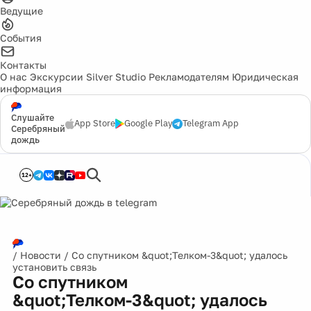
Ведущие
События
Контакты
О нас
Экскурсии
Silver Studio
Рекламодателям
Юридическая
информация
Слушайте
App Store
Google Play
Telegram App
Серебряный
дождь
12+
/
Новости
/
Со спутником &quot;Телком-3&quot; удалось
установить связь
Со спутником
&quot;Телком-3&quot; удалось