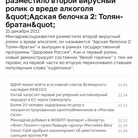
разместило второй вирусный
ролик о вреде алкоголя
&quot;Адская белочка 2: Толян-
братан&quot;
21 декабря 2011
Минздравсоцразвития разместило второй вирусный
ролик о вреде алкоголя; он называется "Адская белочка 2:
Толян-братан" и выпущен в рамках государственной
программы "Здоровая Россия". Как и первый ролик,
новый демонстрирует состояние "белой горячки" с тем же
героем; из первой части во вторую перекочевало ставшее
популярным слово "кудяплики".
ВДНХ может войти в основной список Всемирного
23:05
наследия ЮНЕСКО
Китай запустит первый регулярный контейнерный
22:34
маршрут в ЕС через Севморпуть
Более 20 человек задержаны по делу о
22:12
незарегистрированных криптообменниках в «Москва-
Сити»
Минздрав добавил в ЖНВЛП препарат «Энхерту»
22:12
«Флит Лизинг» купил бывшую «дочку» Mercedes-Benz
21:39
Сенат США одобрил законопроект об ужесточении
21:08
санкций против РФ