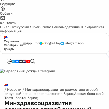
Ведущие
События
Контакты
О нас
Экскурсии
Silver Studio
Рекламодателям
Юридическая
информация
Слушайте
App Store
Google Play
Telegram App
Серебряный
дождь
12+
/
Новости
/
Минздравсоцразвития разместило второй
вирусный ролик о вреде алкоголя &quot;Адская белочка 2:
Толян-братан&quot;
Минздравсоцразвития