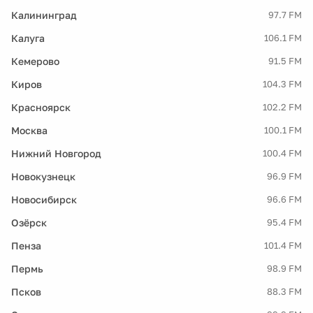
Калининград
97.7 FM
Калуга
106.1 FM
Кемерово
91.5 FM
Киров
104.3 FM
Красноярск
102.2 FM
Москва
100.1 FM
Нижний Новгород
100.4 FM
Новокузнецк
96.9 FM
Новосибирск
96.6 FM
Озёрск
95.4 FM
Пенза
101.4 FM
Пермь
98.9 FM
Псков
88.3 FM