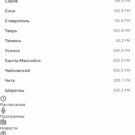
Саров
99.9 FM
Сочи
101.9 FM
Ставрополь
92.6 FM
Тверь
103.8 FM
Тюмень
91.2 FM
Усинск
100.9 FM
Ханты-Мансийск
102.0 FM
Чайковский
105.5 FM
Чита
105.7 FM
Шерегеш
105.3 FM
Расписание
Программы
Новости